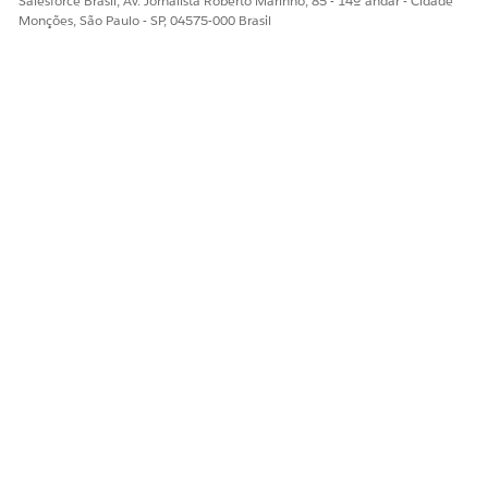
Salesforce Brasil, Av. Jornalista Roberto Marinho, 85 - 14º andar - Cidade
Monções, São Paulo - SP, 04575-000 Brasil