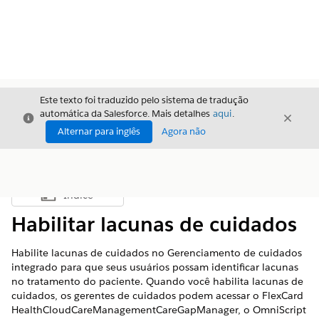
Este texto foi traduzido pelo sistema de tradução
automática da Salesforce. Mais detalhes
aqui
.
Fechar
Fecha
Fechar
Alternar para inglês
Agora não
Índice
Mostrar índice
Habilitar lacunas de cuidados
Habilite lacunas de cuidados no Gerenciamento de cuidados
integrado para que seus usuários possam identificar lacunas
no tratamento do paciente. Quando você habilita lacunas de
cuidados, os gerentes de cuidados podem acessar o FlexCard
HealthCloudCareManagementCareGapManager, o OmniScript