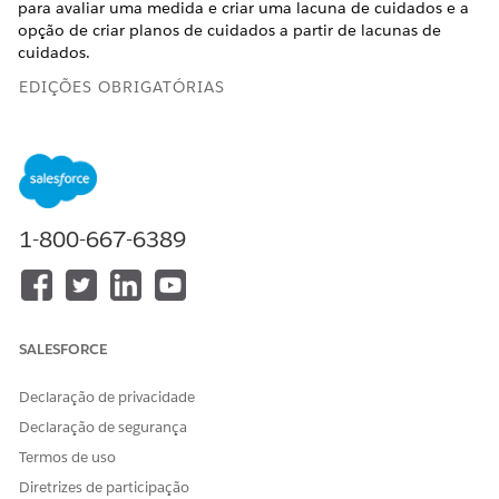
para avaliar uma medida e criar uma lacuna de cuidados e a
opção de criar planos de cuidados a partir de lacunas de
cuidados.
EDIÇÕES OBRIGATÓRIAS
Disponível em: Lightning Experience
Disponível em: Edições
Enterprise
e
Unlimited
com o
Health Cloud
1-800-667-6389
PERMISSÕES NECESSÁRIAS DO USUÁRIO
Para configurar e habilitar
Conjunto de permissões de
recursos
Administrador do Health
Cloud
SALESFORCE
Em Configuração, na caixa Busca rápida, insira
Declaração de privacidade
Configurações de gerenciamento de cuidados
integrado
e selecione
Configurações de gerenciamento
Declaração de segurança
de cuidados integrado
.
Termos de uso
Habilite
Lista de cuidados
.
Diretrizes de participação