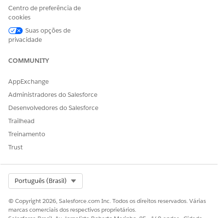
Centro de preferência de
cookies
ESTE ARTIGO RESOLVEU SEU PROBLEMA?
Suas opções de
privacidade
Diga-nos para podermos melhorar!
Sim
Não
COMMUNITY
AppExchange
Administradores do Salesforce
Desenvolvedores do Salesforce
Trailhead
Treinamento
Trust
Select Org
Português (Brasil)
© Copyright 2026, Salesforce.com Inc. Todos os direitos reservados. Várias
marcas comerciais dos respectivos proprietários.