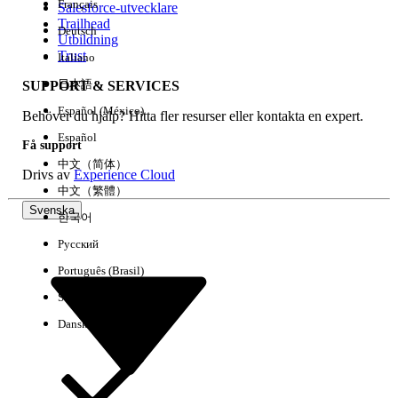
Français
Salesforce-utvecklare
Trailhead
Deutsch
Händelse
Utbildning
Trust
Italiano
日本語
SUPPORT & SERVICES
Español (México)
Behöver du hjälp? Hitta fler resurser eller kontakta en expert.
Rensa alla
Klart
Español
Få support
中文（简体）
Drivs av
Experience Cloud
中文（繁體）
Svenska
한국어
Русский
Português (Brasil)
Suomi
Dansk
Inga resultat