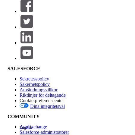
Filtrera efter (0)
VÄLJ FILTER
Lägg till
Produktområde
Funktionspåverkan
SALESFORCE
Sekretesspolicy
Säkerhetspolicy
Användningsvillkor
Riktlinjer för deltagande
Cookie-preferenscenter
Dina integritetsval
Version
COMMUNITY
AppExchange
English
Salesforce-administratörer