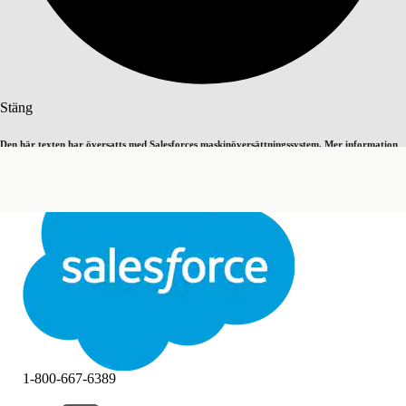
Sök
Stäng
Den här texten har översatts med Salesforces maskinöversättningssystem. Mer information
Byt till engelska
Inte nu
här
.
Stäng
Stäng
1-800-667-6389