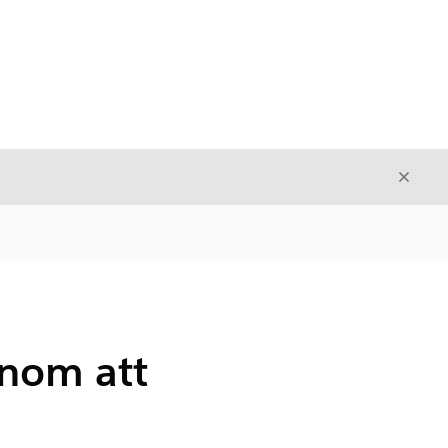
Stäng
Stäng
enom att