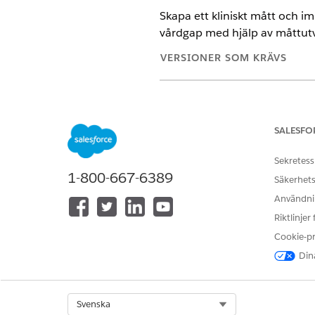
Skapa ett kliniskt mått och i
vårdgap med hjälp av måttutv
VERSIONER SOM KRÄVS
Tillgängliga i: Lightning Expe
Tillgängliga i:
Enterprise
och
SALESFO
Sekretess
1-800-667-6389
Konfigurera och aktivera funkti
Säkerhets
Användnin
Skapa ett kliniskt mått:
Riktlinjer
För att låta vårdansvariga ut
Cookie-p
placera Flexkortet HealthC
Dina
Skapa ett kliniskt mått att utv
Använd flöden, affärsregelmo
Select Org
Svenska
utlösarbaserade logik för att