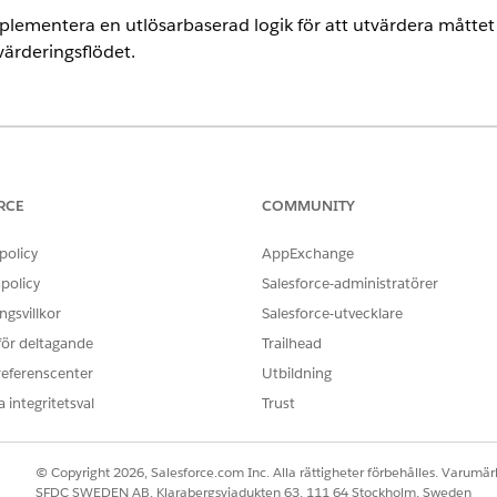
mplementera en utlösarbaserad logik för att utvärdera måttet 
ärderingsflödet.
rience
Unlimited
Editions med Health Cloud
RCE
COMMUNITY
ANVÄNDARBEHÖRIGHETER SOM KRÄVS
policy
AppExchange
oner:
policy
Salesforce-administratörer
Behörighetsuppsättningen H
gsvillkor
Salesforce-utvecklare
Åtkomsten Läs, Skapa och Red
 för deltagande
Trailhead
värdera ett mått och skapa ett vårdgap måste du först aktiver
referenscenter
Utbildning
loudCareManagementCareGapManager på patientpostsidan.
 integritetsval
Trust
ärdera.
tor, Apex baserade utlösare eller Omnistudio-integreringsprocesser
© Copyright 2026, Salesforce.com Inc. Alla rättigheter förbehålles. Varumärk
 utvärdera måttet. För att uppdatera vårdgapets status, använd de
SFDC SWEDEN AB, Klarabergsviadukten 63, 111 64 Stockholm, Sweden