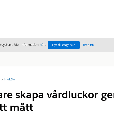
gssystem. Mer information
här
.
Byt till engelska
Inte nu
T
HÄLSA
are skapa vårdluckor g
tt mått