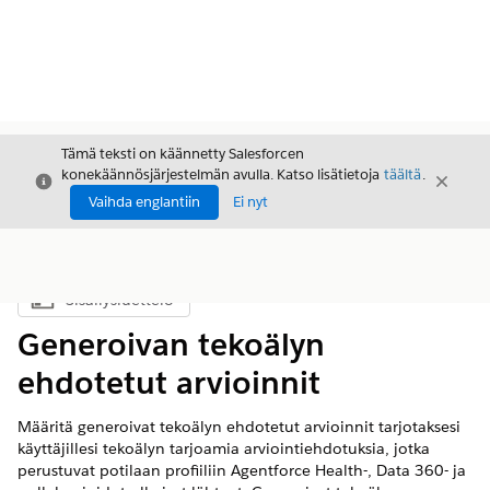
Tämä teksti on käännetty Salesforcen
konekäännösjärjestelmän avulla. Katso lisätietoja
täältä
.
Sulje
Sulje
Sulje
Vaihda englantiin
Ei nyt
Sisällysluettelo
Näytä sisällysluettelo
Generoivan tekoälyn
ehdotetut arvioinnit
Määritä generoivat tekoälyn ehdotetut arvioinnit tarjotaksesi
käyttäjillesi tekoälyn tarjoamia arviointiehdotuksia, jotka
perustuvat potilaan profiiliin Agentforce Health-, Data 360- ja