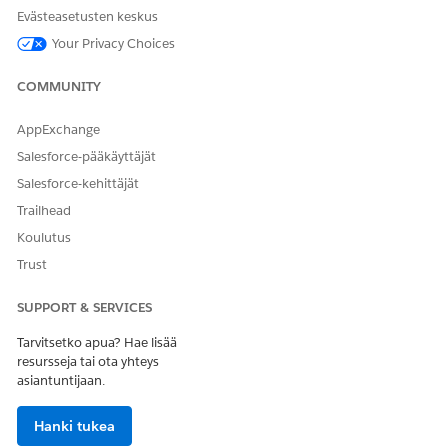
Evästeasetusten keskus
Your Privacy Choices
COMMUNITY
AppExchange
Salesforce-pääkäyttäjät
Salesforce-kehittäjät
Trailhead
Koulutus
Trust
SUPPORT & SERVICES
Tarvitsetko apua? Hae lisää
resursseja tai ota yhteys
asiantuntijaan.
Hanki tukea