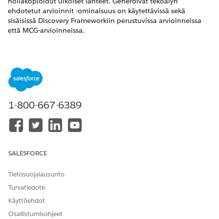
nollakopioidut ulkoiset lähteet. Generoivat tekoälyn
ehdotetut arvioinnit -ominaisuus on käytettävissä sekä
sisäisissä Discovery Frameworkiin perustuvissa arvioinneissa
että MCG-arvioinneissa.
VAADITUT VERSIOT
Käytettävissä: Lightning Experiencessa
Käytettävissä:
Enterprise Edition
- ja
Unlimited Edition
-
versioissa
1-800-667-6389
Lisätietoja generoivan tekoälyn ehdotettujen arviointien
määrittämisestä on kohdassa Generoivan tekoälyn
ehdotettujen arviointien
määrittäminen
.
SALESFORCE
Tietosuojalausunto
RATKAISIKO TÄMÄ ARTIKKELI ONGELMASI?
Anna palautetta, jotta voimme kehittyä!
Turvatiedote
Käyttöehdot
Kyllä
Ei
Osallistumisohjeet