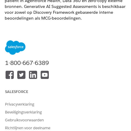
patiënt in Agentforce Health, Data 360 en zero-copy externe
bronnen. Generative AI Suggested Assessments is beschikbaar
voor zowel op Discovery Framework gebaseerde interne
beoordelingen als MCG-beoordelingen.
VEREISTE EDITIONS
Beschikbaar in: Lightning Experience
Beschikbaar in:
Enterprise
en
Unlimited
Edition
1-800-667-6389
Zie Voorgestelde beoordelingen van generatieve AI
instellen
voor het instellen van Voorgestelde beoordelingen van
generatieve AI.
SALESFORCE
HEEFT DIT ARTIKEL UW PROBLEEM OPGELOST?
Privacyverklaring
Laat ons weten wat we kunnen doen om te verbeteren!
Beveiligingsverklaring
Ja
Nee
Gebruiksvoorwaarden
Richtlijnen voor deelname