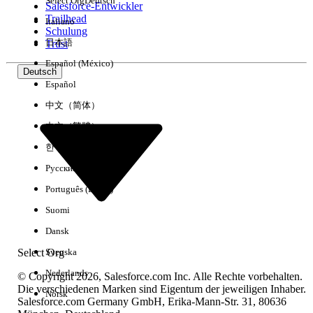
Select Org
Deutsch
Salesforce-Entwickler
Trailhead
Italiano
Erfahrung
Schulung
日本語
Trust
Español (México)
Deutsch
Español
Alle löschen
Fertig
中文（简体）
中文（繁體）
한국어
Русский
Português (Brasil)
Suomi
Dansk
Select Org
Svenska
Nederlands
© Copyright 2026, Salesforce.com Inc. Alle Rechte vorbehalten.
Die verschiedenen Marken sind Eigentum der jeweiligen Inhaber.
Norsk
Salesforce.com Germany GmbH, Erika-Mann-Str. 31, 80636
Keine Ergebnisse