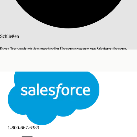
Suche
Schließen
Dieser Text wurde mit dem maschinellen Übersetzungssystem von Salesforce übersetzt.
Zu Englisch wechseln
Nicht jetzt
Weitere Details finden Sie
hier
.
Schließen
Schließen
1-800-667-6389