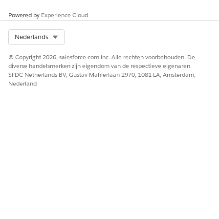
Powered by
Experience Cloud
HEEFT DIT ARTIKEL UW PROBLEEM OPGELOST?
Laat ons weten wat we kunnen doen om te verbeteren!
Select Org
Nederlands
Ja
Nee
© Copyright 2026, salesforce.com inc. Alle rechten voorbehouden. De
diverse handelsmerken zijn eigendom van de respectieve eigenaren.
SFDC Netherlands BV, Gustav Mahlerlaan 2970, 1081 LA, Amsterdam,
Nederland