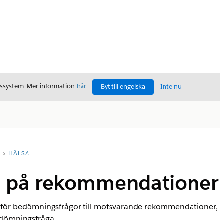
gssystem. Mer information
här
.
Byt till engelska
Inte nu
T
HÄLSA
r på rekommendationer
v för bedömningsfrågor till motsvarande rekommendationer,
dömningsfråga.