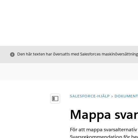
Stäng
Den här texten har översatts med Salesforces maskinöversättnin
SALESFORCE-HJÄLP
DOKUMEN
Du är här:
Visa innehållsförteckning
Mappa sva
För att mappa svarsalternati
Svarsrekommendation för be