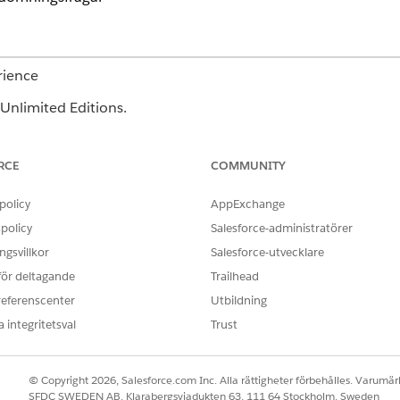
rience
Unlimited Editions.
ANVÄNDARBEHÖRIGHETER SOM KRÄVS
RCE
COMMUNITY
Åtkomsten Skapa, Läsa, Redig
Svarsrekommendation för b
policy
AppExchange
policy
Salesforce-administratörer
lternativ och rekommendationer i denna video:
Skapa bed
gsvillkor
Salesforce-utvecklare
i Health Cloud
.
 för deltagande
Trailhead
ekommendationer
för bedömningsfråga
i Appstartaren.
referenscenter
Utbildning
 integritetsval
Trust
gsfråga
, välj den fråga vars svar du mappar en rekommendation till
en bedömning som frågan hör till.
erens
, välj en lämplig rekommendation.
© Copyright 2026, Salesforce.com Inc. Alla rättigheter förbehålles. Varumärk
roblem, välj en post för Problemdefinition. Om rekommendationen 
SFDC SWEDEN AB, Klarabergsviadukten 63, 111 64 Stockholm, Sweden