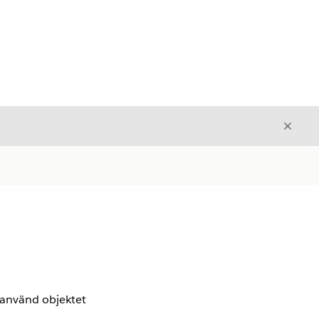
Stäng
Stäng
 använd objektet