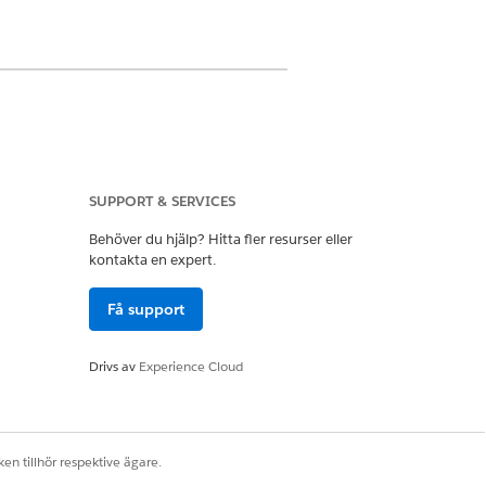
SUPPORT & SERVICES
era och Ta bort för
Behöver du hjälp? Hitta fler resurser eller
edömningsfråga
kontakta en expert.
ömningar och rekommendationer
Få support
Drivs av
Experience Cloud
.
en tillhör respektive ägare.
är ett mål, välj en post för