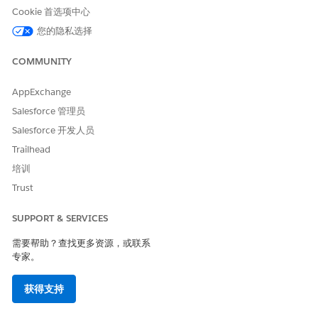
Cookie 首选项中心
对评估中的每个问题中的每个回复重复这些步骤。完成后，您可以
创建决策表。
您的隐私选择
COMMUNITY
本文章是否解决您的问题？
AppExchange
请与我们共享您的想法，以便我们进行改进！
Salesforce 管理员
Salesforce 开发人员
是
否
Trailhead
培训
Trust
SUPPORT & SERVICES
需要帮助？查找更多资源，或联系
专家。
获得支持