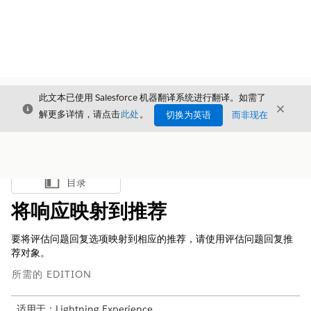
此文本已使用 Salesforce 机器翻译系统进行翻译。如需了
关闭
关闭
关闭
解更多详情，请点击
此处
。
切换为英语
而非现在
目录
显示目录
将响应映射到推荐
要将评估问题回复选项映射到相应的推荐，请使用评估问题回复推
荐对象。
所需的 EDITION
适用于：Lightning Experience