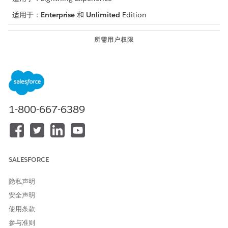
适用于：
Enterprise
和
Unlimited
Edition
所需用户权限
映射响应：
创建、读取、编辑和删除评估
问题回复推荐的访问权限
您可以在此视频中查看响应选项和推荐的示例：在 Health Cloud
中为综合护理管理设置评估和推荐
。
1-800-667-6389
从应用程序启动程序中，查找并选择
评估问题回复推荐
。
单击
新建
。
在
评估问题版本
字段中，选择您要映射推荐的回复的问题。
在
全方位流程
字段中，选择问题所属的评估。
在
推荐参考
字段中，选择适当的推荐。
SALESFORCE
如果推荐有问题，请选择问题定义记录。如果推荐是目标，请选
择目标定义记录。如果推荐是与目标关联的问题，请选择问题目
隐私声明
标定义记录。如果推荐是一组干预任务，请选择行动计划模板记
安全声明
录。或者，如果推荐是患者应该接受的其他评估，请选择全方位
使用条款
流程记录。
在
文本回复
字段中，输入推荐映射的回复。
参与准则