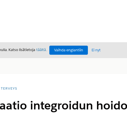
lla. Katso lisätietoja
täältä
.
Vaihda englantiin
Ei nyt
TERVEYS
atio integroidun hoido