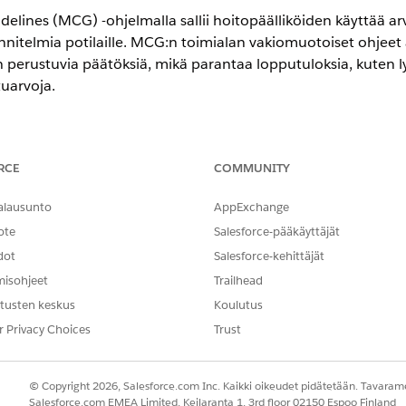
delines (MCG) -ohjelmalla sallii hoitopäälliköiden käyttää ar
nnitelmia potilaille. MCG:n toimialan vakiomuotoiset ohjeet
n perustuvia päätöksiä, mikä parantaa lopputuloksia, kuten l
uarvoja.
eriencessa
RCE
COMMUNITY
in
Enterprise
- ja
Unlimited Edition
-versiot
alausunto
AppExchange
ote
Salesforce-pääkäyttäjät
 käyttäjät voivat käyttää MCG-arviointeja Arviointi-kompon
dot
Salesforce-kehittäjät
ttöön, Arviointi-komponentti näyttää hieman erilaisen käytt
sten arviointien vakiokomponentti. Voit käyttää sisäisiä arvioi
misohjeet
Trailhead
nentista. Saat myös enemmän vaihtoehtoja, joilla voit hakea
tusten keskus
Koulutus
r Privacy Choices
Trust
 suostumuksen MCG- ja MCG API -tunnuksilla käyttääksesi MCG-arvioi
© Copyright 2026, Salesforce.com Inc. Kaikki oikeudet pidätetään. Tavarame
Salesforce.com EMEA Limited, Keilaranta 1, 3rd floor 02150 Espoo Finland