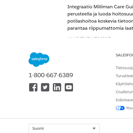
Integraatio Milliman Care Gui
perusteella ja luoda hoitosuu
potilashoitoa koskevia tietoo
parantaa riippumattomia laat
VAADITUT VERSIOT
Käytettävissä: Lightning Exp
SALESFO
Käytettävissä: Health Cloud
Tietosuoj
1-800-667-6389
Turvatied
Integroidun hoidon hallinnan
Käyttöeh
Guidelines -ominaisuuden käy
Frameworkiin perustuvien sisäi
Osallistu
ehdotettuja arviointeja kompo
Evästease
nopeasti.
You
Tarvitset
HUOMAUTUS
Select Org
Suomi