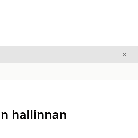
Sulje
Sulje
n hallinnan