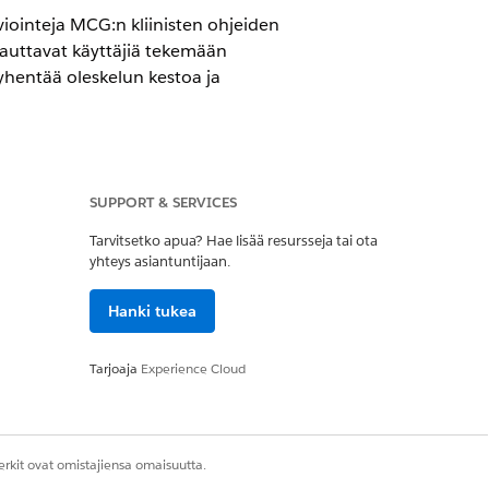
viointeja MCG:n kliinisten ohjeiden
 auttavat käyttäjiä tekemään
yhentää oleskelun kestoa ja
SUPPORT & SERVICES
Tarvitsetko apua? Hae lisää resursseja tai ota
yhteys asiantuntijaan.
entista. Kun otat MCG Care
Hanki tukea
öliittymän kuin Discovery
nteja, ulkoisia arviointeja ja
 ja suodattaa etsimäsi arviointeja
Tarjoaja
Experience Cloud
nteja ja -ohjeita Health Cloudissa.
rkit ovat omistajiensa omaisuutta.