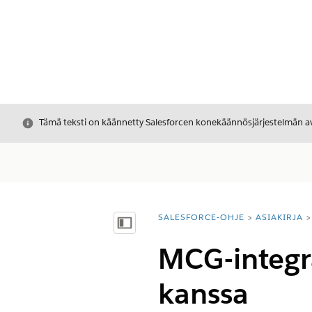
Sulje
Tämä teksti on käännetty Salesforcen konekäännösjärjestelmän avu
SALESFORCE-OHJE
ASIAKIRJA
Olet tässä:
Näytä sisällysluettelo
MCG-integra
kanssa