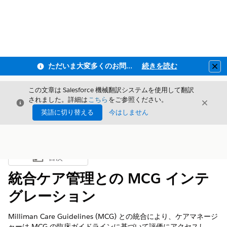
ただいま大変多くのお問い合わせをいただいており、ご連絡までにお時間を頂戴しております
続きを読む
Clo
この文章は Salesforce 機械翻訳システムを使用して翻訳
されました。詳細は
こちら
をご参照ください。
閉じる
閉じ
閉じる
英語に切り替える
今はしません
目次
目次を表示
統合ケア管理との MCG インテ
グレーション
Milliman Care Guidelines (MCG) との統合により、ケアマネージ
ャーは MCG の臨床ガイドラインに基づいて評価にアクセスし、