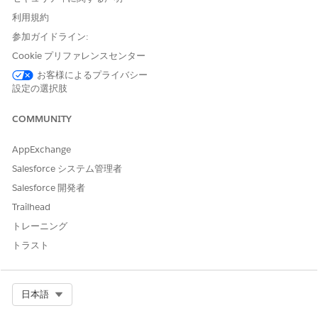
利用規約
Health CloudでMCGの評価とガイドラインにアクセスす
メモ
参加ガイドライン:
るには、MCGおよびMCG APIログイン情報に関する同意が必
Cookie プリファレンスセンター
要です。
お客様によるプライバシー
設定の選択肢
一部の MCG 評価では、質問の横に臨床アノテーション、引用、
参照がリンクされています。ケアマネージャーは、評価の管理中
COMMUNITY
に質問の臨床ソースや参照を簡単に確認できます。重要な情報を
手元に置いておくことで、ケアマネージャーは時間を節約し、評
AppExchange
価の信頼性を確保できます。
Salesforce システム管理者
一部の MCG 評価の質問の
QM
タグは、質問が品質評価指標レポ
Salesforce 開発者
ートにとって重要であり、スキップしないことを示しています。
Trailhead
ディスカバリーフレームワークベースの内部評価と同様に、ユー
ザーは OmniScript ケアプラン作成ワークフローを使用して、完
トレーニング
了した MCG 評価からケアプランを作成できます。MCG は、評価
トラスト
への回答に基づいて問題、目標、介入を推奨します。これらのケ
アプラン要素の横には、MCG のおすすめであることを示す MCG
アイコンが表示されます。ユーザーはケアプランインターフェー
Select Org
日本語
スから他の問題、目標、介入を追加できますが、MCG アイコンで
タグ付けされていません。