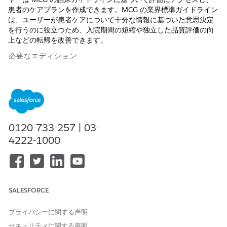
患者のケアプランを作成できます。MCG の業界標準ガイドライン
は、ユーザーが患者ケアについて十分な情報に基づいた意思決定
を行うのに役立つため、入院期間の短縮や独立した品質評価の向
上などの転帰を改善できます。
必要なエディション
使用可能なインターフェース: Lightning Experience
使用可能なエディション: Health Cloud が付属する
Enterprise
Edition および
Unlimited
Edition
0120-733-257 | 03-
統合ケア管理では、ユーザーは評価コンポーネントから MCG 評
価にアクセスできます。MCG ケアガイドラインを有効にすると、
4222-1000
ディスカバリーフレームワークベースの内部評価の標準コンポー
ネントとは若干異なるインターフェースが調査コンポーネントに
表示されます。コンポーネントから内部評価、外部評価、推奨評
価にアクセスできます。また、探している評価をすばやく検索し
て絞り込むためのオプションも追加されています。
SALESFORCE
プライバシーに関する声明
セキュリティに関する声明