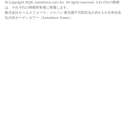
© Copyright 2026, Salesforce.com Inc. All rights reserved. それぞれの商標
MCG には、ユーザーが PDF としてダウンロードして患者に送信
は、それぞれの商標所有者に帰属します。
できる SEND 介入など、さまざまな介入種別があります。
株式会社セールスフォース・ジャパン 東京都千代田区丸の内1-1-3 日本生命
丸の内ガーデンタワー（Salesforce Tower）
データモデル
統合ケア管理では、Health Cloudの新規および既存のオブジェク
トを使用して、MCGシステムからのデータをモデル化します。
MCG評価を管理すると、評価のメタデータはHealth Cloudの外部
評価定義オブジェクトに保存されます。外部評価自体は、内部評
価と同様に評価オブジェクトに保存されます。調査の質問は調査
の質問オブジェクトを使用して表され、選択した回答は調査の質
問の回答オブジェクトに保存されます。
MCG 評価からケアプランを作成する場合、FHIR R4 に沿ったケア
ToDo オブジェクトとケア ToDo の詳細オブジェクトを使用して
サブ介入を表します。MCG が推奨する問題は健康状態に対応付け
られ、障壁はケア障壁に対応付けられます。
Health CloudでMCGデータをモデル化するために使用するオブジ
ェクトと、ユーザーに必要なアクセス レベルを次に示します。
オブジェクト
目的
必要なアクセス権