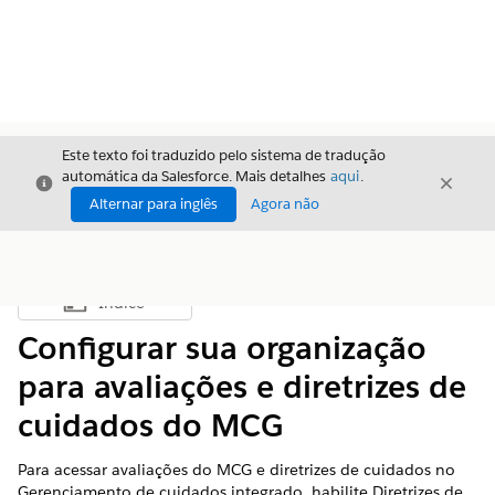
Este texto foi traduzido pelo sistema de tradução
automática da Salesforce. Mais detalhes
aqui
.
Fechar
Fecha
Fechar
Alternar para inglês
Agora não
Índice
Mostrar índice
Configurar sua organização
para avaliações e diretrizes de
cuidados do MCG
Para acessar avaliações do MCG e diretrizes de cuidados no
Gerenciamento de cuidados integrado, habilite Diretrizes de