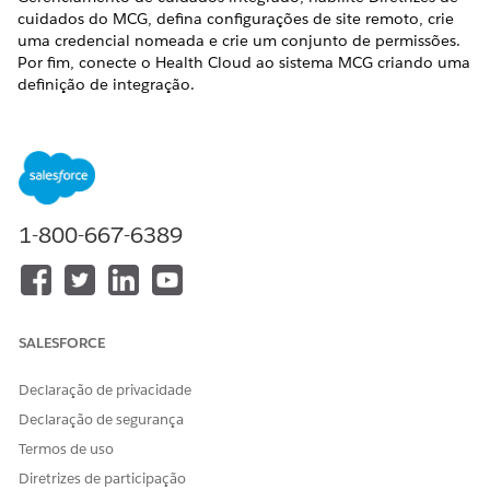
cuidados do MCG, defina configurações de site remoto, crie
uma credencial nomeada e crie um conjunto de permissões.
Por fim, conecte o Health Cloud ao sistema MCG criando uma
definição de integração.
EDIÇÕES OBRIGATÓRIAS
Disponível em: Lightning Experience
Disponível em: Edições
Enterprise
e
Unlimited
com o
Health Cloud
1-800-667-6389
PERMISSÕES NECESSÁRIAS AO USUÁRIO
Para criar conjuntos de
Gerenciar perfis e conjuntos
permissões:
de permissão
SALESFORCE
Para atribuir conjuntos de
Atribuir conjuntos de
Declaração de privacidade
permissões:
permissões
Declaração de segurança
Para definir configurações
Personalizar aplicativo ou
Termos de uso
remotas:
Modificar todos os dados
Diretrizes de participação