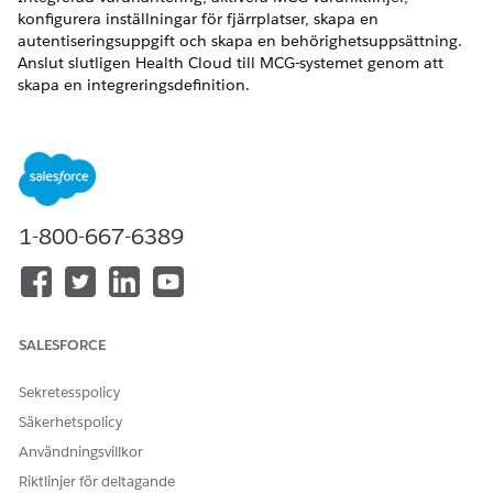
konfigurera inställningar för fjärrplatser, skapa en
autentiseringsuppgift och skapa en behörighetsuppsättning.
Anslut slutligen Health Cloud till MCG-systemet genom att
skapa en integreringsdefinition.
VERSIONER SOM KRÄVS
Tillgängliga i: Lightning Experience
Tillgängliga i:
Enterprise
och
Unlimited
Editions med Health
Cloud
1-800-667-6389
ANVÄNDARBEHÖRIGHETER SOM KRÄVS FÖR ATT
Så här skapar du
Hantera profiler och
behörighetsuppsättningar:
behörighetsuppsättningar
SALESFORCE
Så här tilldelar du
Tilldela
Sekretesspolicy
behörighetsuppsättningar:
behörighetsuppsättningar
Säkerhetspolicy
Konfigurera
Anpassa program eller
Användningsvillkor
fjärrinställningar:
Ändra alla data
Riktlinjer för deltagande