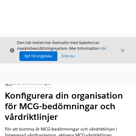
Den här texten har översatts med Salesforces
maskinöversättningssystem. Mer information
här
.
Stäng
Stäng
Stäng
Byt till engelska
Inte nu
Innehållsförteckningar
Visa innehållsförteckning
Konfigurera din organisation
för MCG-bedömningar och
vårdriktlinjer
För att komma åt MCG-bedömningar och vårdriktlinjer i
Integrerad vårdhantering, aktivera MCG-vårdriktlinjer,