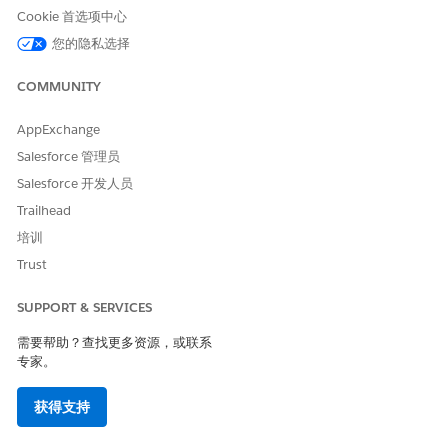
Cookie 首选项中心
在设置中启用
MCG 护理指南
。
您的隐私选择
从“设置”中，在快速查找框中输入
，然后
集成护理管理设置
选择
集成护理管理设置
。
COMMUNITY
启用
MCG 护理指南
。
为 MCG 站点配置远程站点设置。
AppExchange
从“设置”中，在快速查找框中输入
，然后选择
远程站点设置
Salesforce 管理员
远程站点设置
。
Salesforce 开发人员
单击
新建远程站点
。
Trailhead
输入远程站点的名称和 URL。
单击
保存
。
培训
Trust
使用 MCG API 凭据创建外部凭据。
从“设置”中，在快速查找框中输入
，然后选择
命名
命名凭据
凭据
。
SUPPORT & SERVICES
转到“外部凭据”选项卡，并单击
新建
。
需要帮助？查找更多资源，或联系
输入外部凭据的标签和名称。
专家。
选择
基本身份验证
作为身份验证协议。
单击
保存
。
获得支持
在主体中，单击
新建
。
输入参数名称和序列号。