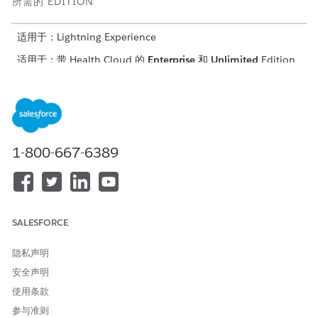
所需的 EDITION
适用于：Lightning Experience
适用于：带 Health Cloud 的
Enterprise
和
Unlimited
Edition
所需用户权限
创建权限集：
管理简档和权限集
分配权限集：
分配权限集
1-800-667-6389
配置远程设置：
自定义应用程序权限或修改所
有数据权限
要查看外部凭据：
查看设置和配置
SALESFORCE
创建命名凭据：
管理命名凭据或自定义应用程
序
隐私声明
安全声明
创建 Apex 定义的集成定义：
自定义应用程序
使用条款
要访问 MCG 评估和护理指南，请安装 Omnistudio 并启用
参与准则
Discovery Framework。您还需要来自 MCG 的 API 凭据。