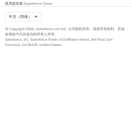
选择
命名首要
作为身份类型。
技术提供者
Experience Cloud
输入 MCG API 凭据作为用户名和密码。
单击
保存
。
Select Org
中文（简体）
创建命名凭据，并将其与您创建的外部凭据相关联。
© Copyright 2026, Salesforce.com Inc. 公司版权所有。保留所有权利。其他
从命名凭据设置页面中，转到命名凭据选项卡，然后单击
新
各商标均为其各自的所有人所有。
建
。
Salesforce, Inc. Salesforce Tower, 415 Mission Street, 3rd Floor, San
为命名凭据输入标签、名称和 URL（来自 MCG 的 API 端
Francisco, CA 94105, United States
点）。
从外部凭据下拉列表中，选择您之前创建的外部凭据。
验证是否打开
启用标注
切换。
单击
保存
。
请注意命名凭据的名称。您稍后在此任务中创建集成定义时
输入此名称。
创建权限集，以授权用户对 MCG API 进行标注。
从“设置”中，在快速查找框中，输入
，然后选择
权限
权限集
集
。
单击
新建
。
输入标签和 API 名称。
单击
保存
。
接下来，单击
外部凭据主体访问
，然后单击
编辑
。