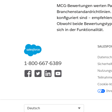
MCG-Bewertungen werten Pati
Branchenstandardrichtlinien.
konfiguriert sind – empfehl
Obwohl beide Bewertungstype
sich in der Funktionalität.
ERFORDERLICHE EDITIONEN
SALESFO
Verfügbarkeit: Lightning Exp
Datensch
Verfügbarkeit:
Enterprise
un
1-800-667-6389
Sicherhei
Nutzungs
Im Folgenden finden Sie ein
Teilnahme
FUNKTION
Cookie-Vo
Bewertungsverlauf
Ihr
Bewertungsauswahl beim Erstel
Versorgungsplänen
Select Org
Deutsch