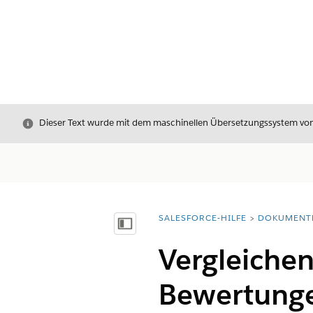
Schließen
Dieser Text wurde mit dem maschinellen Übersetzungssystem von S
SALESFORCE-HILFE
DOKUMENT
Sie befinden sich hier:
Inhalt anzeigen
Vergleiche
Bewertung