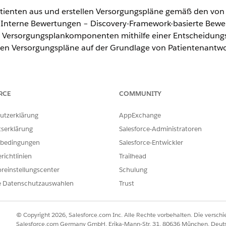
enten aus und erstellen Versorgungspläne gemäß den von 
 Interne Bewertungen – Discovery-Framework-basierte Bewer
en Versorgungsplankomponenten mithilfe einer Entscheidung
n Versorgungspläne auf der Grundlage von Patientenantwort
RCE
COMMUNITY
erience
utzerklärung
AppExchange
d
Unlimited
Edition mit Health Cloud
tserklärung
Salesforce-Administratoren
bedingungen
Salesforce-Entwickler
en Vergleich zwischen MCG-Bewertungen und internen Bewe
richtlinien
Trailhead
MCG-BEWERTUNGEN
INTE
reinstellungscenter
Schulung
e Datenschutzauswahlen
Ja, ohne Bewertung
Trust
Ja, m
len von
Mehrfachauswahl
Keine
© Copyright 2026, Salesforce.com Inc. Alle Rechte vorbehalten. Die versch
Salesforce.com Germany GmbH, Erika-Mann-Str. 31, 80636 München, Deut