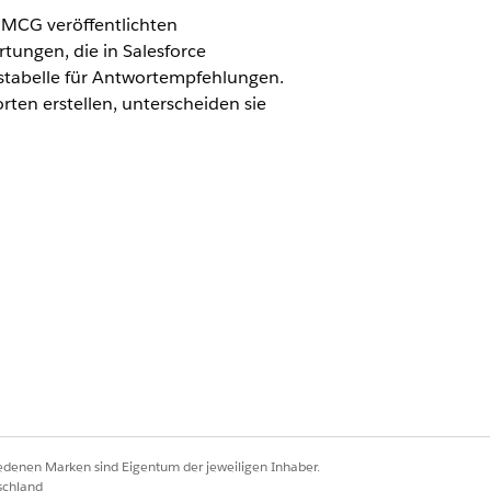
MCG veröffentlichten
tungen, die in Salesforce
stabelle für Antwortempfehlungen.
en erstellen, unterscheiden sie
rtungen.
RNE BEWERTUNGEN
it Bewertung
 Mehrfachauswahl
iedenen Marken sind Eigentum der jeweiligen Inhaber.
schland