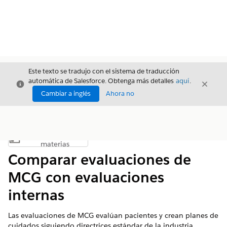
Este texto se tradujo con el sistema de traducción
automática de Salesforce. Obtenga más detalles
aquí
.
Cerrar
Cerrar
Cerrar
Cambiar a inglés
Ahora no
Índice de
Mostrar índice de materias
materias
Comparar evaluaciones de
MCG con evaluaciones
internas
Las evaluaciones de MCG evalúan pacientes y crean planes de
cuidados siguiendo directrices estándar de la industria