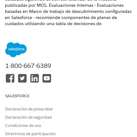
publicadas por MCG. Evaluaciones internas - Evaluaciones
basadas en Marco de trabajo de descubrimiento configuradas
en Salesforce - recomiende componentes de planes de
cuidados utilizando una tabla de decisiones de
recomendaciones de respuestas. Aunque ambos tipos de
evaluación crean planes de cuidados basados en respuestas
de pacientes, varían en funcionalidad.
EDICIONES NECESARIAS
1-800-667-6389
Disponible en: Lightning Experience
Disponible en:
Enterprise Edition
y
Unlimited Edition
con
Health Cloud
A continuación se muestra una comparación entre
SALESFORCE
evaluaciones MCG y evaluaciones internas.
Declaración de privacidad
FUNCIÓN
EVALUACIONES
EVALUACIONES
Declaración de seguridad
DE MCG
INTERNAS
Condiciones de uso
Historial de
Sí, sin puntuaje
Sí, con puntuaje
Directrices de participación
evaluación