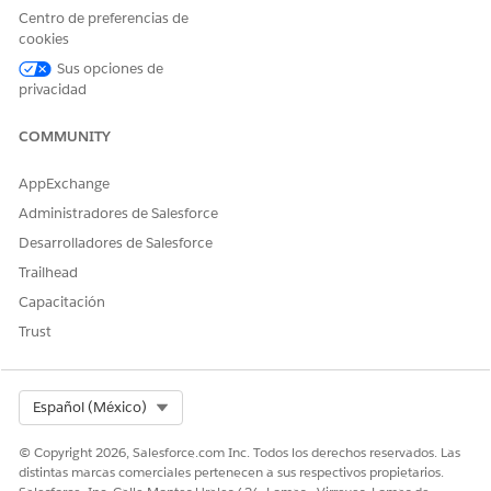
Centro de preferencias de
Selección de
Selección
Sin selección
cookies
evaluación al
múltiple
múltiple
crear planes de
Sus opciones de
cuidados
privacidad
Evaluación de
Sí. Los usuarios
Sí
COMMUNITY
autor
pueden crear o
modificar
AppExchange
contenido
utilizando la
Administradores de Salesforce
Herramienta de
Desarrolladores de Salesforce
creación de
contenido (CAT)
Trailhead
proporcionada
Capacitación
por MCG.
Trust
Plataforma
OmniScripts y
Marco de trabajo
componentes
de
web Lightning
descubrimiento
Select Org
Español (México)
Guardar para
No
Sí
después
© Copyright 2026, Salesforce.com Inc. Todos los derechos reservados. Las
distintas marcas comerciales pertenecen a sus respectivos propietarios.
Ver evaluación
Sí
Sí