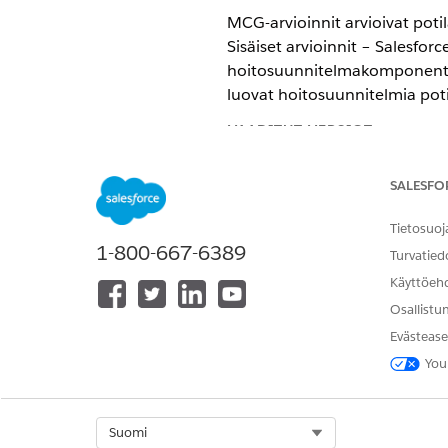
MCG-arvioinnit arvioivat poti
Sisäiset arvioinnit – Salesfor
hoitosuunnitelmakomponentte
luovat hoitosuunnitelmia potil
VAADITUT VERSIOT
Käytettävissä: Lightning Exp
SALESFO
Käytettävissä: Health Cloud
Tietosuoj
1-800-667-6389
Turvatied
Alla on MCG-arviointien ja sisä
Käyttöeh
OMINAISUUS
Osallistu
Evästease
Arviointihistoria
You
Arvioinnin valinta hoitosuunnit
luotaessa
Kirjoittajan arviointi
Select Org
Suomi