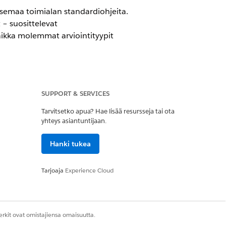
isemaa toimialan standardiohjeita.
 – suosittelevat
ikka molemmat arviointityypit
SUPPORT & SERVICES
Tarvitsetko apua? Hae lisää resursseja tai ota
yhteys asiantuntijaan.
Hanki tukea
ISET ARVIOINNIT
Tarjoaja
Experience Cloud
, pistemäärällä
nivalintaa
rkit ovat omistajiensa omaisuutta.