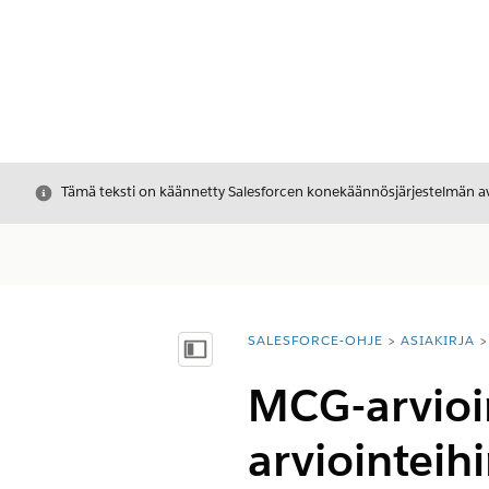
Sulje
Tämä teksti on käännetty Salesforcen konekäännösjärjestelmän avu
SALESFORCE-OHJE
ASIAKIRJA
Olet tässä:
Näytä sisällysluettelo
MCG-arvioin
arviointeih