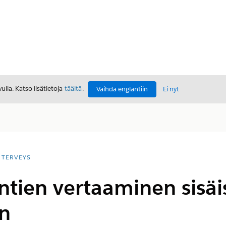
lla. Katso lisätietoja
täältä
.
Vaihda englantiin
Ei nyt
TERVEYS
tien vertaaminen sisäis
in