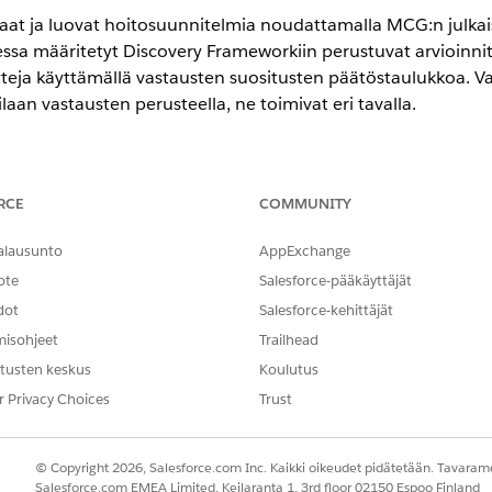
laat ja luovat hoitosuunnitelmia noudattamalla MCG:n julka
cessa määritetyt Discovery Frameworkiin perustuvat arvioinnit
ja käyttämällä vastausten suositusten päätöstaulukkoa. Va
aan vastausten perusteella, ne toimivat eri tavalla.
eriencessa
RCE
COMMUNITY
in
Enterprise
- ja
Unlimited Edition
-versiot
alausunto
AppExchange
ote
Salesforce-pääkäyttäjät
isten arviointien vertailu.
dot
Salesforce-kehittäjät
MCG-ARVIOINNIT
SISÄ
misohjeet
Trailhead
tusten keskus
Koulutus
Kyllä, ilman pistemääriä
Kyllä
r Privacy Choices
Trust
elmia
Monivalinta
Ei mo
© Copyright 2026, Salesforce.com Inc. Kaikki oikeudet pidätetään. Tavarame
Kyllä. Käyttäjät voivat kirjoittaa tai muokata
Kyllä
Salesforce.com EMEA Limited, Keilaranta 1, 3rd floor 02150 Espoo Finland
sisältöä käyttämällä MCG:n tarjoamaa