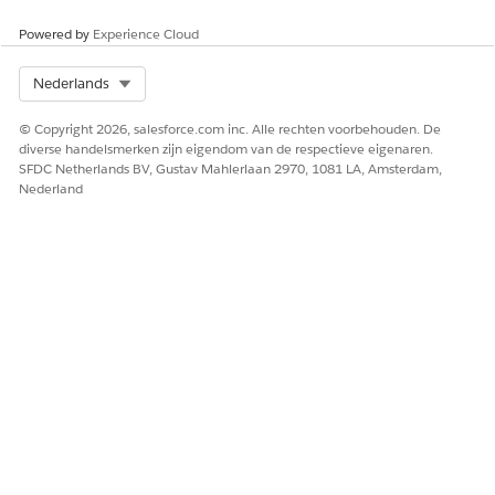
Beschikbaar op
Nee
Ja
Powered by
Experience Cloud
contactpersoonsr
ecordpagina
Select Org
Nederlands
Beschikbaar op
Ja
Ja
accountrecordpag
© Copyright 2026, salesforce.com inc. Alle rechten voorbehouden. De
ina
diverse handelsmerken zijn eigendom van de respectieve eigenaren.
SFDC Netherlands BV, Gustav Mahlerlaan 2970, 1081 LA, Amsterdam,
Beschikbaar op
Ja
Ja
Nederland
caserecordpagina
Beschikbaar op
Ja
Ja
recordpagina voor
klinische
serviceverzoeken
HEEFT DIT ARTIKEL UW PROBLEEM OPGELOST?
Laat ons weten wat we kunnen doen om te verbeteren!
Ja
Nee