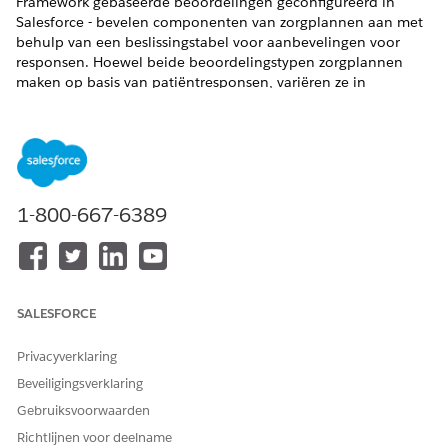
Framework gebaseerde beoordelingen geconfigureerd in
Salesforce - bevelen componenten van zorgplannen aan met
behulp van een beslissingstabel voor aanbevelingen voor
responsen. Hoewel beide beoordelingstypen zorgplannen
maken op basis van patiëntresponsen, variëren ze in
functionaliteit.
VEREISTE EDITIONS
Beschikbaar in: Lightning Experience
1-800-667-6389
Beschikbaar in:
Enterprise
en
Unlimited
Edition met Health
Cloud
Hier is een vergelijking tussen MCG-beoordelingen en interne
beoordelingen.
SALESFORCE
VOORZIENING
MCG-
INTERNE
BEOORDELINGEN
BEOORDELINGEN
Privacyverklaring
Beveiligingsverklaring
Beoordelingshisto
Ja, zonder score
Ja, met score
rie
Gebruiksvoorwaarden
Richtlijnen voor deelname
Beoordelingsselec
Meervoudige
Geen