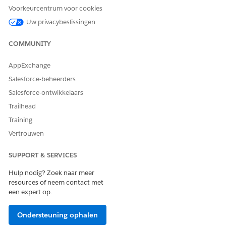
tie bij het maken
selectie
meervoudige
Voorkeurcentrum voor cookies
van zorgplannen
selectie
Uw privacybeslissingen
Auteursbeoordeli
Ja. Gebruikers
Ja
ng
kunnen inhoud
COMMUNITY
schrijven of
wijzigen met
AppExchange
behulp van de
Content
Salesforce-beheerders
Authoring Tool
Salesforce-ontwikkelaars
(CAT) van MCG.
Trailhead
Platform
Omniscript en
Discovery
Training
Lightning
Framework
webcomponent
Vertrouwen
Opslaan voor later
Nee
Ja
SUPPORT & SERVICES
Voltooide
Ja
Ja
Hulp nodig? Zoek naar meer
beoordeling
resources of neem contact met
weergeven
een expert op.
Beschikbaar op
Nee
Ja
hoofdpagina van
Ondersteuning ophalen
app