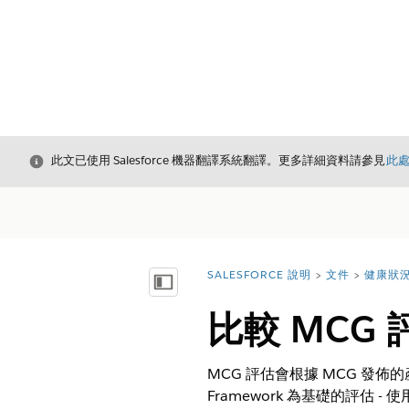
結束
此文已使用 Salesforce 機器翻譯系統翻譯。更多詳細資料請參見
此
SALESFORCE 說明
文件
健康狀
您位於此處：
顯示目錄
比較 MCG
MCG 評估會根據 MCG 發佈的產
Framework 為基礎的評