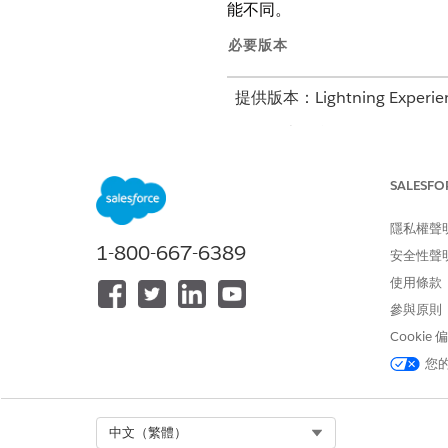
能不同。
必要版本
提供版本：Lightning Experie
提供版本：含 Health Cloud 
以下是 MCG 評估與內部評估
SALESFO
功能
隱私權聲
1-800-667-6389
評估歷程記錄
安全性聲
使用條款
建立照護計畫時的評估選取項目
參與原則
作者評估
Cookie
您
平台
儲存以供稍後使用
Select Org
中文（繁體）