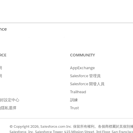
nce
的
Enterprise
和
Unlimited
版本
之間的比較。
RCE
COMMUNITY
MCG 評估
內部
明
AppExchange
明
是,不含評分
Salesforce 管理員
是,含
Salesforce 開發人員
多重選擇
無多
Trailhead
是。使用者可以使用 MCG 提供的內容編寫工具
是
 偏好設定中心
訓練
(CAT) 來撰寫或修改內容。
的隱私選擇
Trust
Omniscript 與 Lightning Web 元件
Disco
否
是
© Copyright 2026, Salesforce.com Inc. 保留所有權利。各個商標屬於其個
Salesforce, Inc. Salesforce Tower, 415 Mission Street, 3rd Floor, San Francis