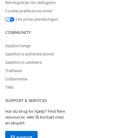
Retningslinjer for deltagelse
vurdering for den duplikerede Customer Community Plus-
eller Eksterne apps-profil.
Cookie-præferencecenter
Uw privacybeslissingen
RELATED INFORMATION HTML
COMMUNITY
Hjælp til Salesforce: Aktiver Digitale oplevelser
Hjælp til Salesforce: Opbyg og tilpas din Experience Cloud-
AppExchange
lokalitet
Hjælp til Salesforce:Opsætning af Experience Cloud-
Salesforce-administratorer
checkliste til Health Cloud
Salesforce-udviklere
Trailhead
Uddannelse
LØSTE DENNE ARTIKEL DIT PROBLEM?
Tillid
Giv os besked, så vi kan forbedre os!
SUPPORT & SERVICES
Ja
Nej
Har du brug for hjælp? Find flere
ressourcer, eller få kontakt med
en ekspert.
Få support