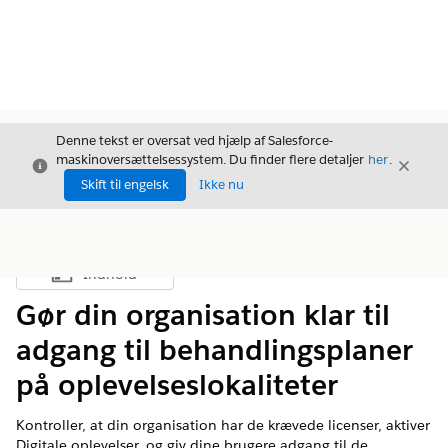
Denne tekst er oversat ved hjælp af Salesforce-
maskinoversættelsessystem. Du finder flere detaljer
her
.
Luk
Luk
Luk
Skift til engelsk
Ikke nu
Indhold
Vis indholdsfortegnelse
Gør din organisation klar til
adgang til behandlingsplaner
på oplevelseslokaliteter
Kontroller, at din organisation har de krævede licenser, aktiver
Digitale oplevelser, og giv dine brugere adgang til de