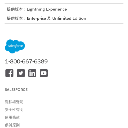
提供版本：Lightning Experience
提供版本：
Enterprise
及
Unlimited
Edition
使用者所需權限
啟用數位體驗：
自訂應用程式
確定您擁有 Customer Community Plus for Health Cloud 或
External Apps for Health Cloud 授權。
1-800-667-6389
若要在 Experience 網站中建立照護計畫,您需要 Customer
Community Plus 授權。
在「設定」中啟用「數位體驗」。
針對複製的 Customer Community Plus 或 External Apps 設
SALESFORCE
定檔,提供「評估」、「評估問題」、「評估問題回應」、「評
估問題版本」和「外部評估定義」物件的「讀取」存取權。
隱私權聲明
另請參照：
安全性聲明
使用條款
Salesforce 說明:啟用數位體驗
Salesforce 說明:建立與自訂您的 Experience Cloud 網站
參與原則