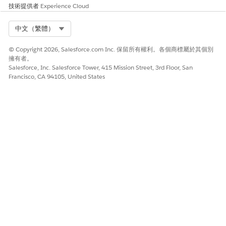
技術提供者
Experience Cloud
Select Org
中文（繁體）
© Copyright 2026, Salesforce.com Inc. 保留所有權利。各個商標屬於其個別
擁有者。
Salesforce, Inc. Salesforce Tower, 415 Mission Street, 3rd Floor, San
Francisco, CA 94105, United States