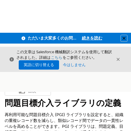
ただいま大変多くのお問い合わせをいただいており、ご連絡までにお時間を頂戴しております
続きを読む
Clo
この文章は Salesforce 機械翻訳システムを使用して翻訳
されました。詳細は
こちら
をご参照ください。
閉じる
閉じ
閉じる
英語に切り替える
今はしません
目次
目次を表示
問題目標介入ライブラリの定義
再利用可能な問題目標介入 (PGI) ライブラリを設定すると、組織
の重複レコード数を減らし、類似レコード間でデータの一貫性レ
ベルを高めることができます。PGI ライブラリは、問題定義、目