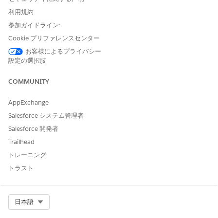
問題定義がインスタンス化されます。ICD コード、名前、説明
利用規約
など、よく使用される情報を次の定義に記録できます。この情
報は、インスタンス化時に健康状態レコードにコピーされま
参加ガイドライン:
す。
Cookie プリファレンスセンター
目標定義の作成
お客様によるプライバシー
設定の選択肢
目標定義は、目標を使用するテンプレートを使用してケアプラ
ンを作成するときに、目標に対してインスタンス化されます。
COMMUNITY
名前、説明、カテゴリなど、これらの定義でよく使用される情
報を記録できます。この情報は、インスタンス化時に目標割り
当てレコードにコピーされます。
AppExchange
Salesforce システム管理者
アクションプランテンプレートの作成
アクションプランテンプレートを使用してケアプランを作成す
Salesforce 開発者
ると、アクションプランとその介入に対してアクションプラン
Trailhead
テンプレートがインスタンス化されます。名前、優先度、期間
トレーニング
など、よく使用される情報をこれらの定義に記録できます。こ
トラスト
の情報は、インスタンス化時にアクションプラン、アクション
プラン項目、ToDo レコードにコピーされます。
Select Org
日本語