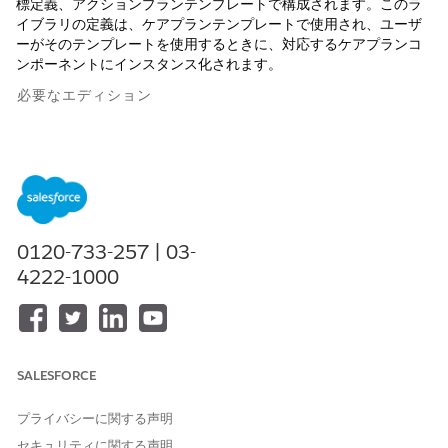
標定義、アクションプランテンプレートで構成されます。このラ
イブラリの定義は、ケアプランテンプレートで使用され、ユーザ
ーがそのテンプレートを使用するときに、対応するケアプランコ
ンポーネントにインスタンス化されます。
必要なエディション
使用可能なインターフェース: Lightning Experience
使用可能なエディション: Health Cloud が付属する
Enterprise
Edition および
Unlimited
Edition
0120-733-257 | 03-
4222-1000
組織がライブラリのデータの整合性を維持できるように、
メモ
ライブラリに対する「更新」および「編集」アクセス権をシス
テム管理者のみに制限することをお勧めします。
SALESFORCE
問題定義の作成
プライバシーに関する声明
問題定義を使用してケアプランを作成するテンプレートでは、
セキュリティに関する声明