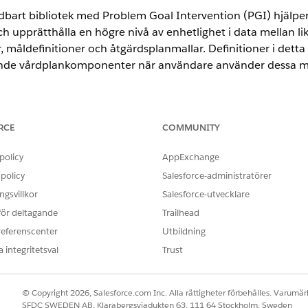
dbart bibliotek med Problem Goal Intervention (PGI) hjälper
ch upprätthålla en högre nivå av enhetlighet i data mellan li
, måldefinitioner och åtgärdsplanmallar. Definitioner i detta
rande vårdplankomponenter när användare använder dessa ma
rience
RCE
COMMUNITY
Unlimited
Editions med Health Cloud
policy
AppExchange
policy
Salesforce-administratörer
enderar att begränsa skriv- och redigeringsåtkomst för biblioteket t
gsvillkor
Salesforce-utvecklare
 upprätthålla bibliotekets dataintegritet.
 för deltagande
Trailhead
referenscenter
Utbildning
 integritetsval
Trust
rar till problem när mallar som använder dem används för att skapa
ner, som ICD-koder, namn och beskrivningar. Denna information kopie
© Copyright 2026, Salesforce.com Inc. Alla rättigheter förbehålles. Varumärk
SFDC SWEDEN AB, Klarabergsviadukten 63, 111 64 Stockholm, Sweden