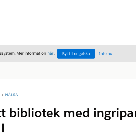
gssystem. Mer information
här
.
Byt till engelska
Inte nu
T
HÄLSA
tt bibliotek med ingrip
l