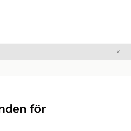
Stäng
Stäng
anden för