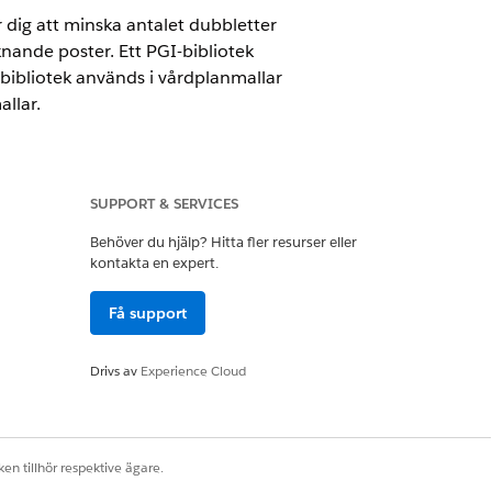
 dig att minska antalet dubbletter
knande poster. Ett PGI-bibliotek
 bibliotek används i vårdplanmallar
llar.
SUPPORT & SERVICES
Behöver du hjälp? Hitta fler resurser eller
kontakta en expert.
ill endast administratörer för att
Få support
Drivs av
Experience Cloud
 vårdplaner. Du kan registrera vanlig
ras över till hälsotillståndsposter när
en tillhör respektive ägare.