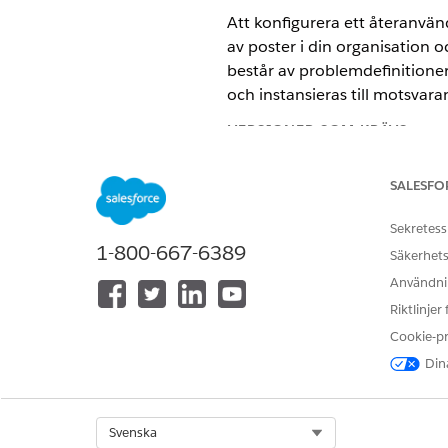
Att konfigurera ett återanvän
av poster i din organisation o
består av problemdefinitioner
och instansieras till motsva
VERSIONER SOM KRÄVS
Tillgängliga i: Lightning Expe
SALESFO
Tillgängliga i:
Enterprise
och
Sekretess
1-800-667-6389
Säkerhets
Vi rekomm
Användnin
ANTECKNING
hjälpa din organisation
Riktlinjer
Cookie-p
Skapa en problemdefinition
Dina
Problemdefinitioner instansie
information i dessa definitio
de instansieras.
Select Org
Svenska