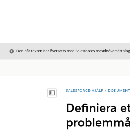
Stäng
Den här texten har översatts med Salesforces maskinöversättnin
SALESFORCE-HJÄLP
DOKUMEN
Du är här:
Visa innehållsförteckning
Definiera e
problemmå