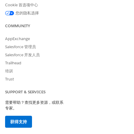
Cookie 首选项中心
创建行动计划模板
您的隐私选择
当使用行动计划模板创建护理计划时，行动计划模板会实例化行
动计划及其干预措施。您可以在这些定义中记录常用信息，例如
COMMUNITY
名称、优先级、持续时间等。此信息会在实例化时复制到行动计
划、行动计划项目和任务记录。
AppExchange
Salesforce 管理员
Salesforce 开发人员
本文章是否解决您的问题？
Trailhead
请与我们共享您的想法，以便我们进行改进！
培训
Trust
是
否
SUPPORT & SERVICES
需要帮助？查找更多资源，或联系
专家。
获得支持