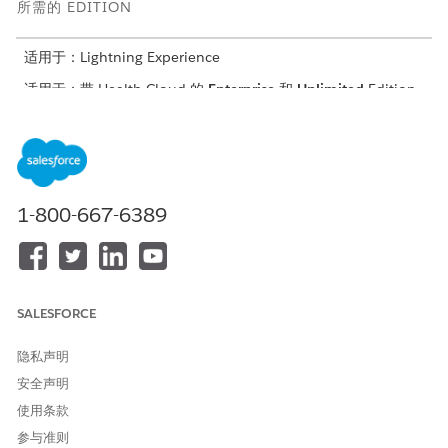
所需的 EDITION
适用于：Lightning Experience
适用于：带 Health Cloud 的
Enterprise
和
Unlimited
Edition
1-800-667-6389
我们建议将库的写入和编辑访问权限限制为只有管理员，以
备注
帮助贵组织保持库的数据完整性。
创建问题定义
当使用问题的模板用于创建护理计划时，问题定义会实例化为问
SALESFORCE
题。您可以在这些定义中记录常用信息，例如 ICD 代码、名称
和描述。此信息会在实例化时复制到健康状况记录。
隐私声明
创建目标定义
安全声明
当使用目标的模板用于创建护理计划时，目标定义会实例化为目
使用条款
标。您可以在这些定义中记录常用信息，例如名称、描述和类
参与准则
别。此信息会在实例化时复制到目标分配记录。