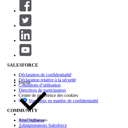
Filtres (0)
SÉLECTIONNER DES FILTRES
Ajouter
Gamme de produits
Impact des fonctionnalités
SALESFORCE
Déclaration de confidentialité
Déclaration relative à la sécurité
English
Conditions d’utilisation
Directives de participation
Centre de préférence des cookies
Vos choix en matière de confidentialité
Edition
COMMUNITY
AppExchange
Select Org
Français
Administrateurs Salesforce