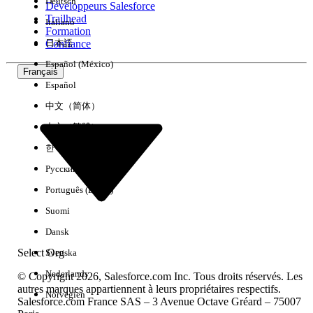
Deutsch
Développeurs Salesforce
Trailhead
Italiano
Expérience
Formation
Confiance
日本語
Español (México)
Français
Español
Effacer tout
Terminé
中文（简体）
中文（繁體）
한국어
Русский
Português (Brasil)
Suomi
Dansk
Select Org
Svenska
Nederlands
© Copyright 2026, Salesforce.com Inc. Tous droits réservés. Les
autres marques appartiennent à leurs propriétaires respectifs.
Norvégien
Salesforce.com France SAS – 3 Avenue Octave Gréard – 75007
Aucun résultat