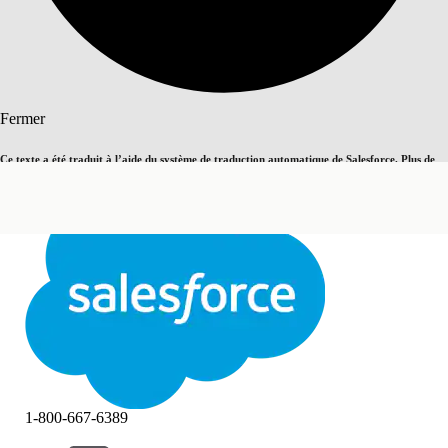
Rechercher
Fermer
Ce texte a été traduit à l’aide du système de traduction automatique de Salesforce. Plus de
Basculer vers la page en anglais
détails, consultez <
cette page
.
Pas maintenant
Fermer
Fermer
1-800-667-6389