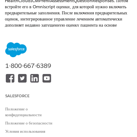
HealthCloudICMPrefillAssessmentQuestionResponses. Потом
встройте его в Omniscript оценки, для которой нужно включить
предварительные заполнения. После включения предварительных
оценок, интегрированное управление лечением автоматически
дополняет недавно запущенную оценку пациента на основе
последних и актуальных ответов из ранее отправленных ответов
для этой же оценки.
ТРЕБУЕМЫЕ ВЕРСИИ
Доступно в версиях: Lightning Experience
1-800-667-6389
Доступно в версиях:
Enterprise
и
Unlimited
с Health Cloud
НЕОБХОДИМЫЕ ПОЛНОМОЧИЯ ПОЛЬЗОВАТЕЛЯ
SALESFORCE
Для настройки процедуры
Набор полномочий
интеграции:
администратора OmniStudio
Положение о
конфиденциальности
Клонируйте и активируйте процедуру интеграции для
предварительного заполнения оценок.
Положение о безопасности
В средстве запуска приложений найдите и откройте
Условия использования
«
Процедуры интеграции OmniStudio
».