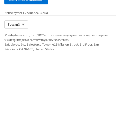
Нажмите «
Добавить пару ключ-значение
», потом введите
для ключа и код мультипроцесса
omniProcessId
Используется
Experience Cloud
мультискрипта для значения.
Нажмите «
Добавить пару ключ-значение
» еще раз, потом
Select Org
Русский
введите
для ключа и
launchContext
%launchContext%
для значения.
© salesforce.com, inc., 2026 гг. Все права защищены. Упомянутые товарные
В разделе «Трансформации отправки/ответа» в поле «Путь
знаки принадлежат соответствующим владельцам.
JSON ответа» введите
.
assessmentPastResponses
Salesforce, Inc. Salesforce Tower, 415 Mission Street, 3rd Floor, San
Сохраните и активируйте Omniscript.
Francisco, CA 94105, United States
Настройте период возврата для определения количества дней
для возврата предыдущих ответов оценки.
Введите строку «
Параметры интегрированного
управления лечением
» в поле «Быстрый поиск» меню
«Настройка» и выберите пункт «
Параметры
интегрированного управления лечением
».
В разделе «Период возврата для предварительных оценок»
нажмите «
Настроить период возврата
».
Введите число от 1 до 720 для установки в качестве
периода возврата.
Сохраните внесенные изменения.