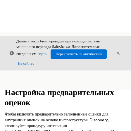
Данный текст был переведен при помощи системы
машинного перевода Salesforce. Дополнительные
Закрыть
Закры
сведения см.
здесь
.
Переключить на английский
Закрыт
Не сейчас
Содержание
Показать содержание
Настройка предварительных
оценок
Чтобы включить предварительно заполненные оценки для
внутренних оценок на основе инфраструктуры Discovery,
клонируйте процедуру интеграции