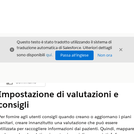
Questo testo è stato tradotto utilizzando il sistema di
traduzione automatica di Salesforce. Ulteriori dettagli
Chiudi
Chiud
Chiudi
sono disponibili
qui
.
Passa all'inglese
Non ora
Sommario
Mostra sommario
Impostazione di valutazioni e
consigli
Per fornire agli utenti consigli quando creano o aggiornano i piani
sanitari, creare innanzitutto una valutazione che può essere
utilizzata per raccogliere informazioni dai pazienti. Quindi, mappar