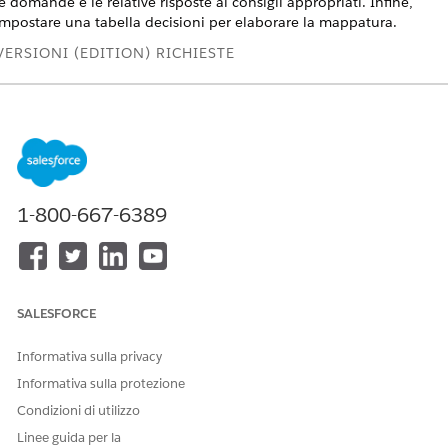
e domande e le relative risposte ai consigli appropriati. Infine,
impostare una tabella decisioni per elaborare la mappatura.
VERSIONI (EDITION) RICHIESTE
Disponibile in: Lightning Experience
Disponibile in:
Enterprise Edition
e
Unlimited Edition
con Health
Cloud
i seguito è riportato un video del processo per iniziare.
1-800-667-6389
SALESFORCE
Informativa sulla privacy
Se non è possibile guardare il video in modalità schermo intero,
Informativa sulla protezione
aprirlo in una nuova scheda:
Impostazione di valutazioni e
Condizioni di utilizzo
raccomandazioni per la gestione dell'assistenza integrata in Health
Linee guida per la
Cloud
.