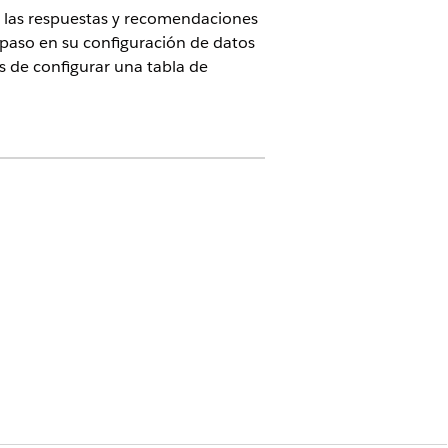
n las respuestas y recomendaciones
 paso en su configuración de datos
 de configurar una tabla de
istema
uación, seleccione
Tablas de decisiones
.
vo de su organización para esta
 dos guiones bajos consecutivos. En los
es de paquetes.