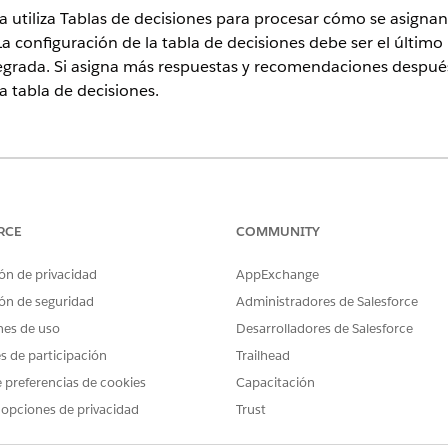
a utiliza Tablas de decisiones para procesar cómo se asigna
a configuración de la tabla de decisiones debe ser el último
egrada. Si asigna más respuestas y recomendaciones después
a tabla de decisiones.
perience
ition
y
Unlimited Edition
con Health Cloud
RCE
COMMUNITY
PERMISOS DE USUARIO NECESARIOS
ón de privacidad
AppExchange
na tabla de decisiones:
Perfil de administrador del s
ón de seguridad
Administradores de Salesforce
nes de uso
Desarrolladores de Salesforce
e
en el cuadro Búsqueda rápida y, a contin
Tablas de decisiones
es de participación
Trailhead
one
Crear tabla decisiones
y, a continuación, haga clic en
Siguiente
.
 de API y una descripción para la tabla de decisiones.
 preferencias de cookies
Capacitación
ncluir guiones bajos y caracteres alfanuméricos y debe ser exclusi
 opciones de privacidad
Trust
na letra, no terminar con un guión bajo y no contener espacios ni
ampo impide que haya conflictos en los nombres en las instalacion