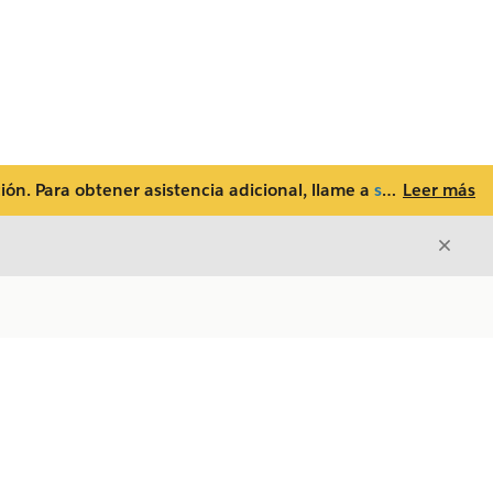
ón. Para obtener asistencia adicional, llame a
su número de asistencia local
Leer más
Cerrar
Cerrar