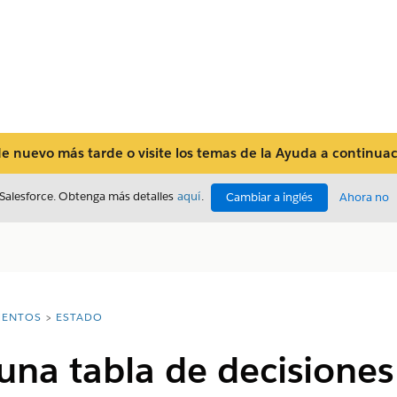
 nuevo más tarde o visite los temas de la Ayuda a continuaci
 Salesforce. Obtenga más detalles
aquí
.
Cambiar a inglés
Ahora no
ENTOS
ESTADO
una tabla de decisiones