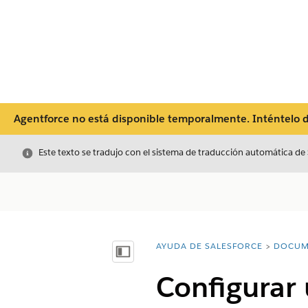
Agentforce no está disponible temporalmente. Inténtelo de
Cerrar
Este texto se tradujo con el sistema de traducción automática de
AYUDA DE SALESFORCE
DOCUM
Usted está aquí:
Mostrar índice de materias
Configurar 