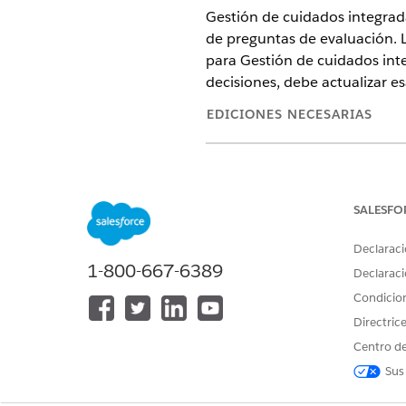
Gestión de cuidados integrad
de preguntas de evaluación. L
para Gestión de cuidados int
decisiones, debe actualizar es
EDICIONES NECESARIAS
Disponible en: Lightning Ex
Disponible en:
Enterprise Ed
SALESFO
Declaraci
1-800-667-6389
Para crear, modificar y activar u
Declaraci
Condicio
Desde Configuración, ingres
Directric
Haga clic en
Nuevo
y selecci
Ingrese un nombre, un nombre
Centro de
El nombre de API solo puede i
Sus
entidad. Debe comenzar por u
paquetes gestionados, este c