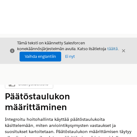
Tämä teksti on käännetty Salesforcen
konekäännösjärjestelmän avulla. Katso lisätietoja
täältä
.
Sulje
Sulje
Sulje
Vaihda englantiin
Ei nyt
Sisällysluettelo
Näytä sisällysluettelo
Päätöstaulukon
määrittäminen
Integroitu hoitohallinta käyttää päätöstaulukoita
käsittelemään, miten arviointikysymysten vastaukset ja
suositukset kartoitetaan. Päätöstaulukon määrittämisen täytyy