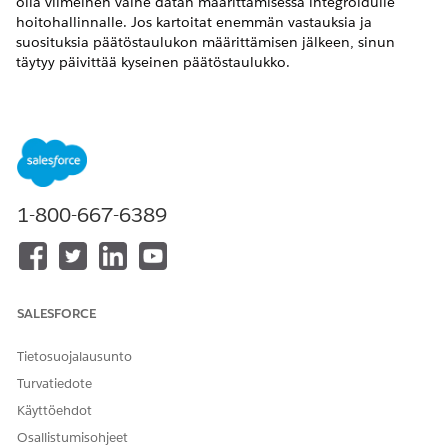
olla viimeinen vaihe datan määrittämisessä integroidulle
hoitohallinnalle. Jos kartoitat enemmän vastauksia ja
suosituksia päätöstaulukon määrittämisen jälkeen, sinun
täytyy päivittää kyseinen päätöstaulukko.
VAADITUT VERSIOT
Käytettävissä: Lightning Experiencessa
Käytettävissä: Health Cloudin
Enterprise
- ja
Unlimited
Edition
-versiot
1-800-667-6389
TARVITTAVAT KÄYTTÖOIKEUDET
Päätöstaulukon luominen,
Järjestelmän pääkäyttäjä -
muokkaaminen ja aktivointi:
profiili
SALESFORCE
Kirjoita Määritykset-valikon Pikahaku-kenttään
Tietosuojalausunto
ja valitse
Päätöstaulukot
.
Päätöstaulukot
Napsauta
Uusi
, valitse
Luo päätöstaulukko
ja napsauta
Turvatiedote
sitten
Seuraava
.
Käyttöehdot
Syötä päätöstaulukon nimi, API-nimi ja kuvaus.
Osallistumisohjeet
API-nimi voi sisältää vain alaviivoja ja aakkosnumeerisia