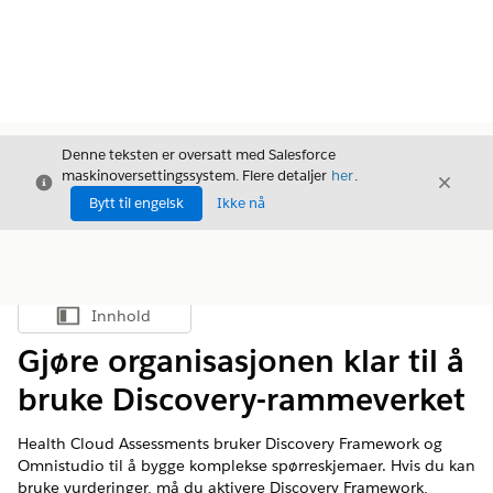
Denne teksten er oversatt med Salesforce
maskinoversettingssystem. Flere detaljer
her
.
Avslutt
Avslut
Avslutt
Bytt til engelsk
Ikke nå
Innhold
Vis innholdsfortegnelse
Gjøre organisasjonen klar til å
bruke Discovery-rammeverket
Health Cloud Assessments bruker Discovery Framework og
Omnistudio til å bygge komplekse spørreskjemaer. Hvis du kan
bruke vurderinger, må du aktivere Discovery Framework,