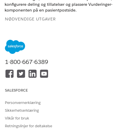
konfigurere deling og tillatelser og plassere Vurderinger-
komponenten på en pasientpostside.
NØDVENDIGE UTGAVER
Tilgjengelig i Lightning Experience
Tilgjengelig i
Enterprise
og
Unlimited
Edition med Health
Cloud
Gjør organisasjonen klar til å bruke vurderinger
.
1-800-667-6389
Gi brukere tilgang til Vurderinger
.
Legge til vurderingskomponenten på pasientsiden
SALESFORCE
HJALP DENNE ARTIKKELEN MED Å LØSE PROBLEMET DITT?
Personvernerklæring
La oss få vite det slik at vi kan forbedre!
Sikkerhetserklæring
Ja
Nei
Vilkår for bruk
Retningslinjer for deltakelse