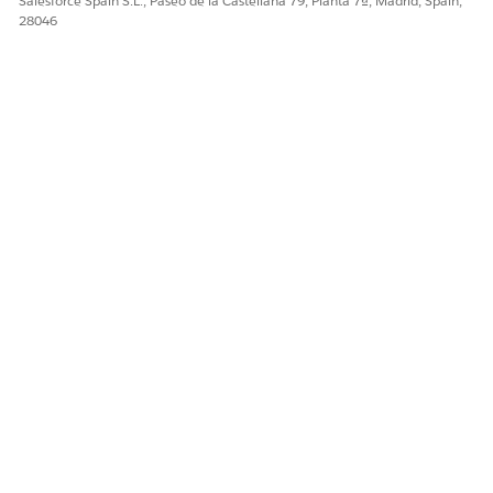
Salesforce Spain S.L., Paseo de la Castellana 79, Planta 7ª, Madrid, Spain,
28046
Sí
No