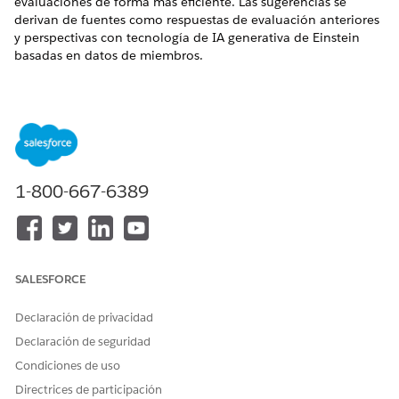
evaluaciones de forma más eficiente. Las sugerencias se
derivan de fuentes como respuestas de evaluación anteriores
y perspectivas con tecnología de IA generativa de Einstein
basadas en datos de miembros.
EDICIONES NECESARIAS
Disponible en: Lightning Experience
Disponible en:
Enterprise Edition
y
Unlimited Edition
1-800-667-6389
Estos tipos de datos de preguntas de evaluación admiten
respuestas sugeridas:
Casilla
Selección múltiple
Seleccionar
SALESFORCE
Opción
RadioGroup
Declaración de privacidad
Texto
Declaración de seguridad
TextArea
Condiciones de uso
Cuando un gestor de cuidados abre una evaluación, las
Directrices de participación
respuestas sugeridas pueden tardar unos segundos en