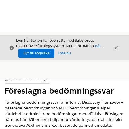
Den här texten har översatts med Salesforces
maskinöversättningssystem. Mer information
här
.
Stäng
Stäng
Stäng
Byt till engelska
Inte nu
Innehållsförteckningar
Visa innehållsförteckning
Föreslagna bedömningssvar
Föreslagna bedömningssvar för interna, Discovery Framework-
baserade bedömningar och MCG-bedömningar hjälper
vårdchefer administrera bedömningar mer effektivt. Förslagen
hämtas från källor som tidigare utvärderingssvar och Einstein
Generativa AI-drivna insikter baserade på medlemsdata.