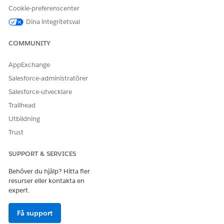
förslagen.
Cookie-preferenscenter
För att konfigurera föreslagna svar för interna bedömningar
Dina integritetsval
baserade på Discovery-ramverk, se
Konfigurera föreslagna
bedömningssvar
.
COMMUNITY
För att konfigurera föreslagna svar för MCG-bedömningar, se
Konfigurera föreslagna bedömningssvar för MCG-
AppExchange
bedömningar
.
Salesforce-administratörer
Salesforce-utvecklare
Trailhead
LÖSTE DENNA ARTIKEL DITT PROBLEM?
Utbildning
Berätta för oss vad vi kan förbättra!
Trust
Ja
Nej
SUPPORT & SERVICES
Behöver du hjälp? Hitta fler
resurser eller kontakta en
expert.
Få support