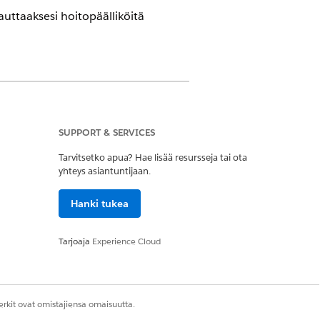
uttaaksesi hoitopäälliköitä
SUPPORT & SERVICES
Tarvitsetko apua? Hae lisää resursseja tai ota
yhteys asiantuntijaan.
ten hallinta
Hanki tukea
keusjoukot
.
Tarjoaja
Experience Cloud
ohdistettavat käyttäjät, napsauta
 Runtime- ja Prompt Template User -
rkit ovat omistajiensa omaisuutta.