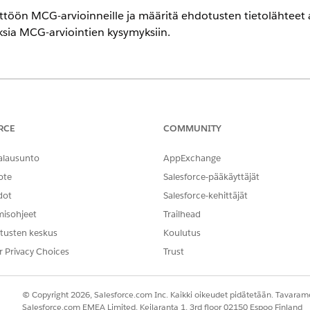
töön MCG-arvioinneille ja määritä ehdotusten tietolähteet a
sia MCG-arviointien kysymyksiin.
eriencessa
tion
- ja
Unlimited Edition
-versioissa
RCE
COMMUNITY
TARVITTAVAT KÄYTTÖOIKEUDET
alausunto
AppExchange
n käyttäminen:
ote
Salesforce-pääkäyttäjät
Ehdotettujen arviointivastaus
dot
Salesforce-kehittäjät
joukot käyttäjille.
misohjeet
Trailhead
kon Pikahaku-kenttään
ja valitse sitten
Käyttöoi
Käyttöoikeusjoukot
tusten keskus
Koulutus
ivastaukset -käyttöoikeusjoukko.
llinta
, napsauta
Lisää kohdistuksia
, valitse käyttöoikeusjoukkoon k
r Privacy Choices
Trust
en
Valmis
.
ohdistaaksesi käyttäjille Health Cloud Foundation-, Context Service
© Copyright 2026, Salesforce.com Inc. Kaikki oikeudet pidätetään. Tavarame
Salesforce.com EMEA Limited, Keilaranta 1, 3rd floor 02150 Espoo Finland