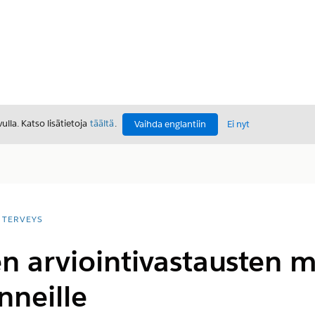
lla. Katso lisätietoja
täältä
.
Vaihda englantiin
Ei nyt
TERVEYS
n arviointivastausten 
nneille