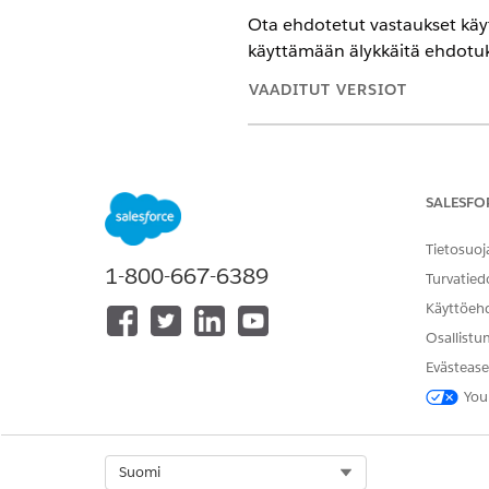
Ota ehdotetut vastaukset käyt
käyttämään älykkäitä ehdotuk
VAADITUT VERSIOT
Käytettävissä: Lightning Exp
Käytettävissä:
Enterprise Edi
SALESFO
Tietosuoj
1-800-667-6389
Ehdotettujen arviointivastauste
Turvatied
Käyttöeh
Kohdista vaaditut käyttöoikeus
Osallistu
Kirjoita Määritykset-vali
Evästease
Valitse Ehdotetut arvioint
Napsauta
Kohdistusten ha
You
Kohdista
ja napsauta sitt
Toista edelliset vaiheet k
käyttöoikeusjoukot.
Select Org
Suomi