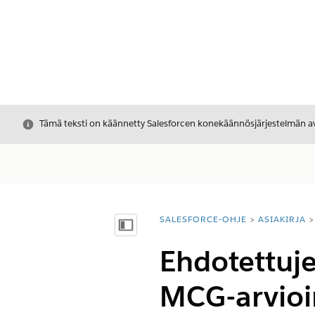
Sulje
Tämä teksti on käännetty Salesforcen konekäännösjärjestelmän avu
SALESFORCE-OHJE
ASIAKIRJA
Olet tässä:
Näytä sisällysluettelo
Ehdotettuje
MCG-arvioi