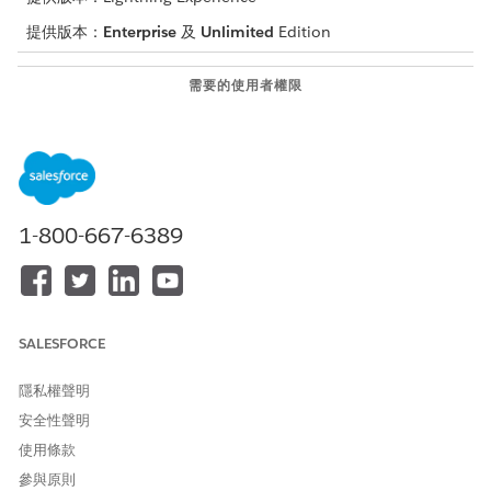
提供版本：
Enterprise
及
Unlimited
Edition
需要的使用者權限
若要存取建議的評估回應:
管理建議的評估回應
將必要的權限集指派給使用者。
進入「設定」,在「快速尋找」方塊中輸入
,然後選取
權限集
「
權限集
」。
1-800-667-6389
選取「建議的評估回應」權限集。
按一下「
管理指派
」,按一下「
新增指派
」,選取您要指派給
此權限集的使用者,按一下「
指派
」,然後按一下「
完成
」。
重複先前的步驟,將 Health Cloud Foundation、內容服務
執行時期和提示範本使用者權限集指派給使用者。
SALESFORCE
進入「設定」,在「快速尋找」方塊中輸入「
整合照護管理設
定」,
然後選取「
整合照護管理設定
」。
隱私權聲明
開啟「MCG 評估」的「
建議回應」
。
安全性聲明
按一下設定區段中的「
編輯
」。
使用條款
搜尋並選取類型為 AssessmentSuggestedResponse 的整合程
參與原則
序,以針對建議的回應來取用資料來源。