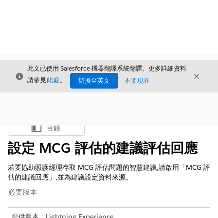
此文已使用 Salesforce 機器翻譯系統翻譯。更多詳細資料
結束
結束
結束
請參見
此處
。
切換至英文
不要現在
目錄
顯示目錄
設定 MCG 評估的建議評估回應
若要協助照護經理存取 MCG 評估問題的智慧建議,請啟用「MCG 評
估的建議回應」,並為建議設定資料來源。
必要版本
提供版本：Lightning Experience