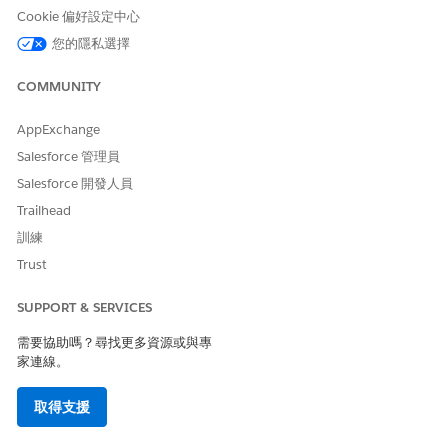
若要啟用 Einstein 生成式 AI 或先前的回應作為建議回應的資料
Cookie 偏好設定中心
來源,請在每個來源旁的下拉式清單中選取「True」。若要停用
您的隱私選擇
來源,請選取「False」。
若要新增其他建議的回應來源,請複製
COMMUNITY
AssessmentSuggestedResponse_GetResponse 整合程序,將
類型保留為 AssessmentSuggestedResponse,然後提供新的子
AppExchange
類型。在建議的回應設定中選取複製的整合程序,然後按一下
Salesforce 管理員
「
新增建議的回應來源
」。
儲存您的變更。
Salesforce 開發人員
Trailhead
MCG 評估現在會針對每個問題顯示建議的回應圖示,其中包含支援
建議回應的資料類型。使用者可以按一下圖示,並套用或去除建議。
訓練
Trust
SUPPORT & SERVICES
此文章是否解決您的問題？
請讓我們知道，以便我們改進！
需要協助嗎？尋找更多資源或與專
家連線。
是
否
取得支援