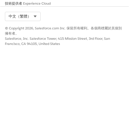
技術提供者
Experience Cloud
Select Org
中文（繁體）
© Copyright 2026, Salesforce.com Inc. 保留所有權利。各個商標屬於其個別
擁有者。
Salesforce, Inc. Salesforce Tower, 415 Mission Street, 3rd Floor, San
Francisco, CA 94105, United States