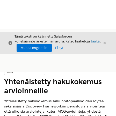
Tämä teksti on käännetty Salesforcen
konekäännösjärjestelmän avulla. Katso lisätietoja
täältä
.
Sulje
Sulje
Sulje
Vaihda englantiin
Ei nyt
Sisällysluettelo
Näytä sisällysluettelo
Yhtenäistetty hakukokemus
arvioinneille
Yhtenäistetty hakukokemus sallii hoitopäälliköiden löytää
sekä sisäisiä Discovery Frameworkiin perustuvia arviointeja
että ulkoisia arviointeja, kuten MCG-arviointeja, yhdestä