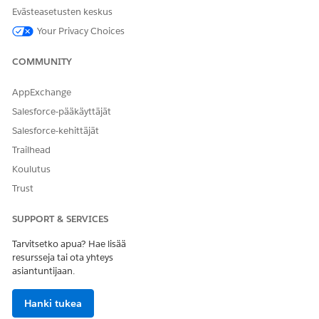
Evästeasetusten keskus
Your Privacy Choices
COMMUNITY
AppExchange
Salesforce-pääkäyttäjät
Salesforce-kehittäjät
Trailhead
Koulutus
Trust
SUPPORT & SERVICES
Tarvitsetko apua? Hae lisää
resursseja tai ota yhteys
asiantuntijaan.
Hanki tukea