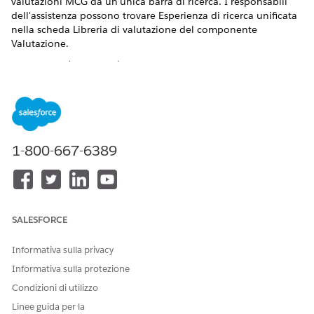
valutazioni MCG da un'unica barra di ricerca. I responsabili
dell'assistenza possono trovare Esperienza di ricerca unificata
nella scheda Libreria di valutazione del componente
Valutazione.
VERSIONI (EDITION) RICHIESTE
Disponibile nelle versioni: Lightning Experience
Disponibile in:
Enterprise Edition
e
Unlimited Edition
1-800-667-6389
Per configurare Esperienza di ricerca unificata per le
valutazioni, vedere
Impostazione di Esperienza di ricerca
unificata per le valutazioni
.
SALESFORCE
QUESTO ARTICOLO HA RISOLTO IL PROBLEMA?
Informativa sulla privacy
Facci sapere, così possiamo migliorare!
Informativa sulla protezione
Sì
No
Condizioni di utilizzo
Linee guida per la