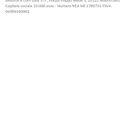
salesforce.com Italy S.r.l., Piazza Filippo Meda 5, 20121 Milano (MI)
Capitale sociale 10.000 euro - Numero REA MI-1785731 P.IVA
04959160963