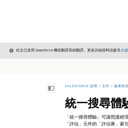
結束
此文已使用 Salesforce 機器翻譯系統翻譯。更多詳細資料請參見
此
SALESFORCE 說明
文件
健康狀
您位於此處：
顯示目錄
統一搜尋體
「統一搜尋體驗」可讓照護經理
「評估」元件的「評估庫」索