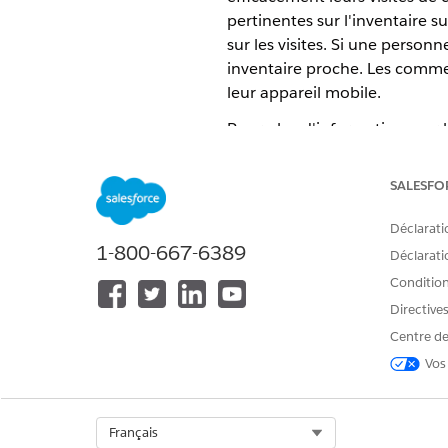
pertinentes sur l'inventaire su
sur les visites. Si une perso
inventaire proche. Les comme
leur appareil mobile.
Pour plus d'informations sur l
SALESFO
CET ARTICLE A-T-IL RÉSOLU VOT
Déclarati
Dites-nous ce que nous pouvons 
1-800-667-6389
Déclaratio
Conditions
Directive
Centre de
Vos
Select Org
Français