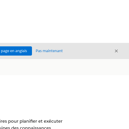
Ferme
a page en anglais
Pas maintenant
Fermer
res pour planifier et exécuter
quipes des connaissances