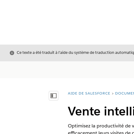
Fermer
Ce texte a été traduit à l’aide du système de traduction automatiq
AIDE DE SALESFORCE
DOCUME
Vous êtes ici :
Afficher la table des matières
Vente intel
Optimisez la productivité de 
efficacement leurs visites de