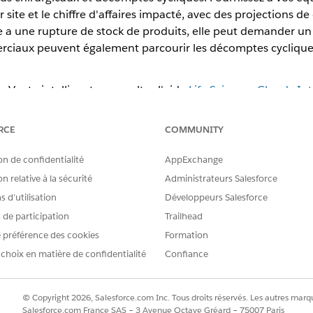
r site et le chiffre d'affaires impacté, avec des projections d
nne a une rupture de stock de produits, elle peut demander un
rciaux peuvent également parcourir les décomptes cycliques 
a Vente intelligente, consultez l'aide
Life Sciences Cloud : Int
RCE
COMMUNITY
RE PROBLÈME ?
on de confidentialité
AppExchange
améliorer !
n relative à la sécurité
Administrateurs Salesforce
 d’utilisation
Développeurs Salesforce
s de participation
Trailhead
 préférence des cookies
Formation
 choix en matière de confidentialité
Confiance
© Copyright 2026, Salesforce.com Inc. Tous droits réservés. Les autres marqu
Salesforce.com France SAS – 3 Avenue Octave Gréard – 75007 Paris