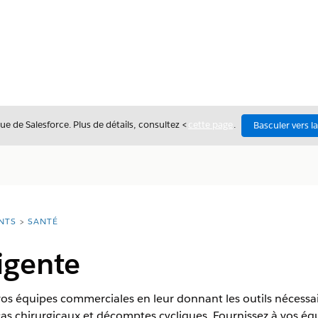
ue de Salesforce. Plus de détails, consultez <
cette page
.
Basculer vers l
NTS
SANTÉ
ligente
vos équipes commerciales en leur donnant les outils nécessai
 cas chirurgicaux et décomptes cycliques. Fournissez à vos é