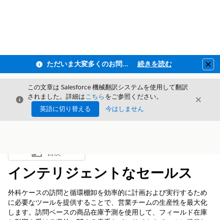
ただいま大変多くのお問い合わせをいただいており、ご連絡までにお時間を頂戴しております
続きを読む
Clo
この文章は Salesforce 機械翻訳システムを使用して翻訳
されました。詳細は
こちら
をご参照ください。
閉じる
閉じ
閉じる
英語に切り替える
今はしません
目次
目次を表示
インテリジェントなセールス
外科ケースの訪問と循環棚卸を効率的に計画および実行するため
に必要なツールを提供することで、営業チームの生産性を最大化
します。訪問ベースの商品在庫予測を使用して、フィールド在庫