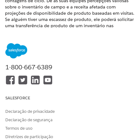
contagens de ciclo. Dê às suas equipes percepções valiosas
sobre o inventário de campo e a receita afetada com
projeções de disponibilidade de produto baseadas em visitas.
Se alguém tiver uma escassez de produto, ele poderá solicitar
uma transferência de produto de um inventário nas
proximidades. Os representantes também podem percorrer
contagens de ciclo com menos erros usando seus dispositivos
móveis.
Para saber mais sobre Vendas inteligentes, consulte Ajuda do
Life Sciences Cloud: Vendas inteligentes
.
1-800-667-6389
ESTE ARTIGO RESOLVEU SEU PROBLEMA?
Diga-nos para podermos melhorar!
SALESFORCE
Sim
Não
Declaração de privacidade
Declaração de segurança
Termos de uso
Diretrizes de participação