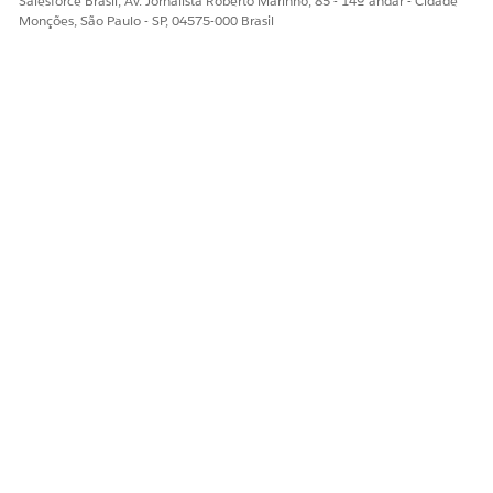
Salesforce Brasil, Av. Jornalista Roberto Marinho, 85 - 14º andar - Cidade
Monções, São Paulo - SP, 04575-000 Brasil