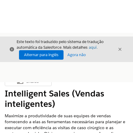
Este texto foi traduzido pelo sistema de tradução
automática da Salesforce. Mais detalhes
aqui
.
Fechar
Fecha
Fechar
Alternar para inglês
Agora não
Índice
Mostrar índice
Intelligent Sales (Vendas
inteligentes)
Maximize a produtividade de suas equipes de vendas
fornecendo a elas as ferramentas necessárias para planejar e
executar com eficiência as visitas de caso cirúrgico e as