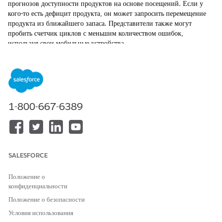
прогнозов доступности продуктов на основе посещений. Если у
кого-то есть дефицит продукта, он может запросить перемещение
продукта из ближайшего запаса. Представители также могут
пробить счетчик циклов с меньшим количеством ошибок,
используя свои мобильные устройства.
Дополнительные сведения об интеллектуальных продажах см. в
справке
Life Sciences Cloud: Интеллектуальные продажи
.
1-800-667-6389
ЭТА СТАТЬЯ РЕШИЛА ВАШУ ПРОБЛЕМУ?
Оставьте свой отзыв, чтобы мы могли стать лучше!
Да
Нет
SALESFORCE
Положение о
конфиденциальности
Положение о безопасности
Условия использования