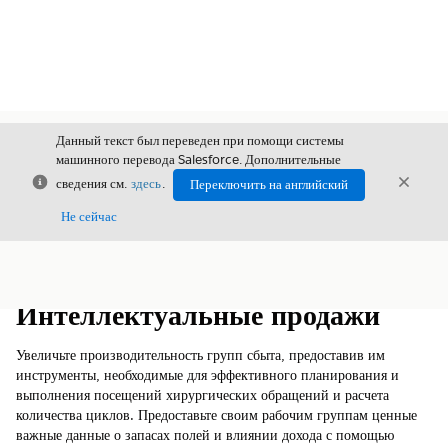
Данный текст был переведен при помощи системы
машинного перевода Salesforce. Дополнительные
Закрыть
Закры
сведения см.
здесь
.
Переключить на английский
Закрыт
Не сейчас
Содержание
Показать содержание
Интеллектуальные продажи
Увеличьте производительность групп сбыта, предоставив им
инструменты, необходимые для эффективного планирования и
выполнения посещений хирургических обращений и расчета
количества циклов. Предоставьте своим рабочим группам ценные
важные данные о запасах полей и влиянии дохода с помощью