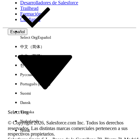
Desarrolladores de Salesforce
Trailhead
Experiencia
Formación
Confianza
Español
Select Org
Español
Borrar todo
Listo
中文（简体）
中文（繁體）
한국어
Русский
Português (Brasil)
Suomi
Dansk
Select Org
Svenska
Nederlands
© Copyright 2026, Salesforce.com Inc. Todos los derechos
reservados. Las distintas marcas comerciales pertenecen a sus
Norsk
respectivos propietarios.
No hay resultados