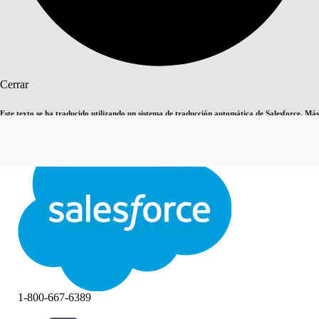
Buscar
Cerrar
Este texto se ha traducido utilizando un sistema de traducción automática de Salesforce. Más
Cambiar a inglés
Ahora no
información
aquí
.
Cerrar
Cerrar
1-800-667-6389