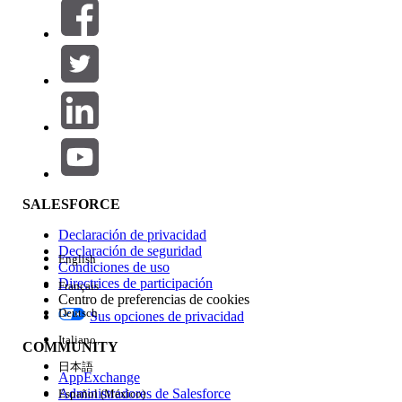
Filtros (0)
SELECCIONAR FILTROS
Agregar
Área de productos
Repercusión de función
SALESFORCE
Declaración de privacidad
Declaración de seguridad
English
Condiciones de uso
Directrices de participación
Français
Centro de preferencias de cookies
Deutsch
Sus opciones de privacidad
Edición
Italiano
COMMUNITY
日本語
AppExchange
Administradores de Salesforce
Español (México)