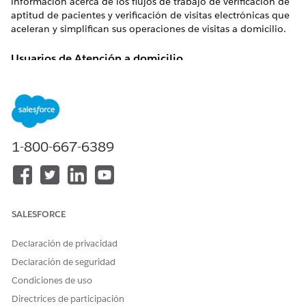
información acerca de los flujos de trabajo de verificación de
aptitud de pacientes y verificación de visitas electrónicas que
aceleran y simplifican sus operaciones de visitas a domicilio.
Usuarios de Atención a domicilio
Los usuarios con diferentes funciones trabajan en diferentes
aspectos de Atención a domicilio. Basándose en las funciones
y las personas de su organización, configure perfiles para
estos usuarios.
Los programadores trabajan desde escritorios y
1-800-667-6389
programan visitas para servicios de cuidados médicos a
domicilio.
Los coordinadores de cuidados trabajan en escritorios y
gestionan presupuestos y presupuestos de servicios de
SALESFORCE
cuidados a domicilio.
Los recursos de cuidados trabajan a pie de campo y
Declaración de privacidad
visitan los domicilios de los pacientes para proporcionar
cuidados para los pacientes. Dependiendo de su nivel de
Declaración de seguridad
acceso a datos clínicos, los recursos de cuidados se
Condiciones de uso
pueden clasificar aún más como médicos y cuidadores.
Directrices de participación
Los pacientes reciben cuidados en sus domicilios de