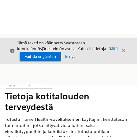
Tämä teksti on käännetty Salesforcen
konekäännösjärjestelmän avulla. Katso lisätietoja
täältä
.
Sulje
Sulje
Sulje
Vaihda englantiin
Ei nyt
Sisällysluettelo
Näytä sisällysluettelo
Tietoja kotitalouden
terveydestä
Tutustu Home Health -sovelluksen eri käyttäjiin, kenttätason
toimintoihin, jotka liittyvät vierailuihin, sekä
vierailutyyppeihin ja kohdistuksiin. Tutustu potilaan