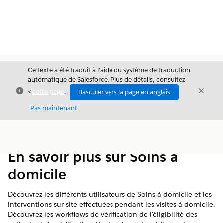
Ce texte a été traduit à l’aide du système de traduction
automatique de Salesforce. Plus de détails, consultez
Fermer
Ferme
<
cette page
.
Basculer vers la page en anglais
Fermer
Pas maintenant
Table des
Afficher la table des matières
matières
En savoir plus sur Soins à
domicile
Découvrez les différents utilisateurs de Soins à domicile et les
interventions sur site effectuées pendant les visites à domicile.
Découvrez les workflows de vérification de l'éligibilité des