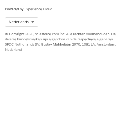
terugkerende bezoeken in één keer plannen. Home Health
maakt elk individueel bezoek en wijst de juiste zorgresources
Powered by
Experience Cloud
toe terwijl uw gebruikers doorgaan naar de volgende taak.
Select Org
Nederlands
Bezoektoewijzing
© Copyright 2026, salesforce.com inc. Alle rechten voorbehouden. De
Home Health maakt gebruik van uitgebreide
diverse handelsmerken zijn eigendom van de respectieve eigenaren.
planningsoptimalisering om ervoor te zorgen dat
SFDC Netherlands BV, Gustav Mahlerlaan 2970, 1081 LA, Amsterdam,
zorgresources meer tijd besteden aan het assisteren van
Nederland
patiënten en minder tijd besteden aan het reizen naar
afspraken. Home Health werkt bezoektoewijzingen ook
automatisch bij wanneer een zorgresource verlof aanvraagt
dat conflicteert met diens bezoektoewijzingen. Om planners
een betere zichtbaarheid en meer controle over de toewijzing
van zorgresources te geven, kunnen ze met Thuiszorg
handmatig de meest geschikte resource selecteren uit een set
aanbevelingen. Ook kunnen planners bezoeken in bulk
opnieuw toewijzen aan verschillende zorgresources.
Verificatie van aanspraak van patiënt
Home Health helpt gebruikers om de planning van
terugkerende bezoeken te versnellen met een