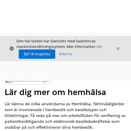
Den här texten har översatts med Salesforces
maskinöversättningssystem. Mer information
här
.
Stäng
Stäng
Stäng
Byt till engelska
Inte nu
Innehållsförteckningar
Visa innehållsförteckning
Lär dig mer om hemhälsa
Lär känna de olika användarna av Hemhälsa, fältnivååtgärder
som är involverade i hembesök och besökstyper och
tilldelningar. Få reda på mer om arbetsflöden för verifiering av
patientberättigande och elektronisk besöksbekräftelse som
snabbar på och effektiviserar dina hembesök.