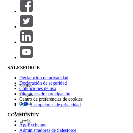
Filtros (0)
SELECCIONAR FILTROS
Agregar
Área de productos
Repercusión de función
SALESFORCE
Declaración de privacidad
Declaración de seguridad
English
Condiciones de uso
Directrices de participación
Français
Centro de preferencias de cookies
Deutsch
Sus opciones de privacidad
Edición
Italiano
COMMUNITY
日本語
AppExchange
Administradores de Salesforce