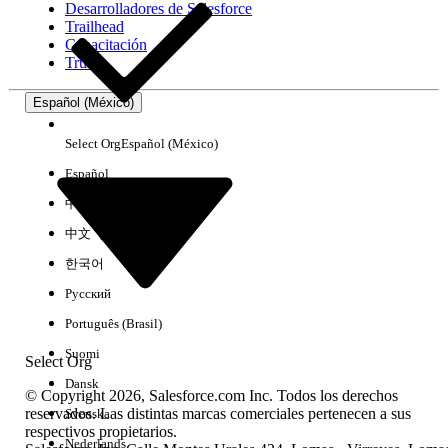
Desarrolladores de Salesforce
Trailhead
Experiencia
Capacitación
Trust
Español (México)
Borrar todo
Listo
Select Org
Español (México)
Español
中文（简体）
中文（繁體）
한국어
Русский
Português (Brasil)
Suomi
Select Org
Dansk
© Copyright 2026, Salesforce.com Inc. Todos los derechos
reservados. Las distintas marcas comerciales pertenecen a sus
Svenska
respectivos propietarios.
No hay resultados
Nederlands