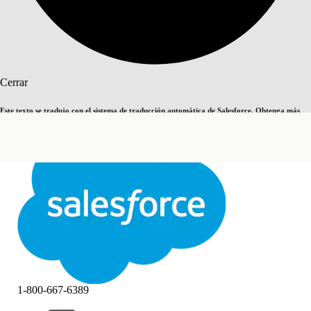
Buscar
Cerrar
Este texto se tradujo con el sistema de traducción automática de Salesforce. Obtenga más
Cambiar a inglés
Ahora no
detalles
aquí
.
Cerrar
Cerrar
1-800-667-6389