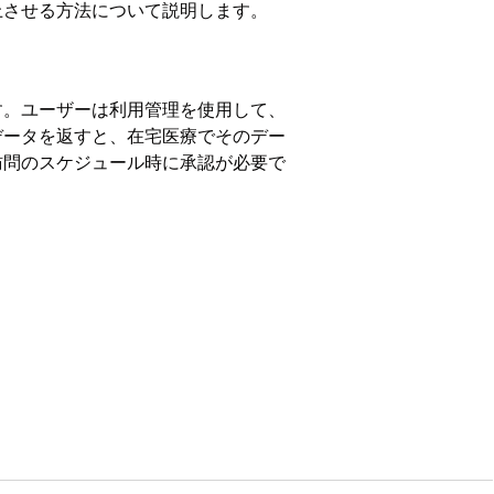
上させる方法について説明します。
す。ユーザーは利用管理を使用して、
データを返すと、在宅医療でそのデー
訪問のスケジュール時に承認が必要で
クグラウンドでチェックが実行され、
避し、これらの検証を使用してコンプ
整できます。健康上の懸念事項や薬剤
提供し、結果を向上します。
果を達成するために、費用対効果の高
により、ケアリソースは患者の投薬計