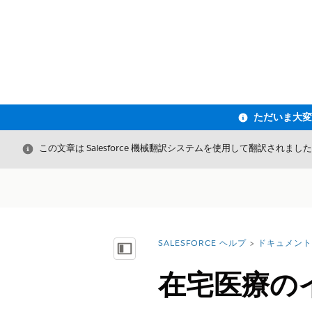
閉じる
この文章は Salesforce 機械翻訳システムを使用して翻訳されまし
SALESFORCE ヘルプ
ドキュメント
詳細情報:
目次を表示
在宅医療の