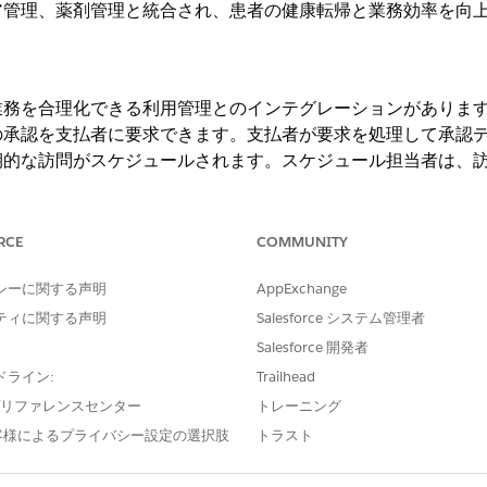
ア管理、薬剤管理と統合され、患者の健康転帰と業務効率を向
業務を合理化できる利用管理とのインテグレーションがありま
の承認を支払者に要求できます。支払者が要求を処理して承認
期的な訪問がスケジュールされます。スケジュール担当者は、
きます。スケジューラーはこれを行うと、在宅医療によりバッ
問のスケジュールが防止されます。組織は、不必要な紛争を回
、利用管理で在宅医療を使用することを強くお勧めします。
RCE
COMMUNITY
シーに関する声明
AppExchange
ン
ティに関する声明
Salesforce システム管理者
ンテグレーションにより、患者のケアを効率的かつ包括的に調
Salesforce 開発者
固有のニーズに対処することで、パーソナライズされたケアを
ドライン:
Trailhead
e プリファレンスセンター
トレーニング
客様によるプライバシー設定の選択肢
トラスト
り、在宅医療機関は在宅医療機関とその患者の両方で最適な結
剤を管理できます。在宅医療と薬剤管理のインテグレーション