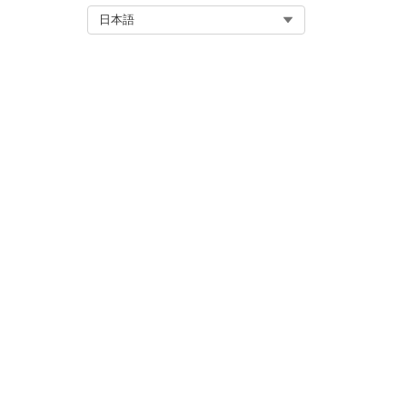
Select Org
日本語
画を簡単に監視し、実際の薬
のガイダンスを提供できます
関連項目:
利用管理を使用したケア要請の
統合ケア管理による患者ケアの
薬剤管理
この記事で問題は解決されましたか
ご意見をお待ちしております。