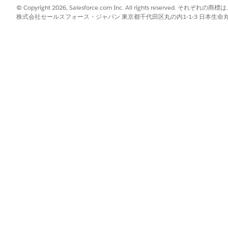
© Copyright 2026, Salesforce.com Inc. All rights reserve
剤関連エラーまたは潜在的な薬剤関連エラーを特定して、在宅
株式会社セールスフォース・ジャパン 東京都千代田区丸の内1-1-3 日本生命丸の内ガ
。
処理
合理化
?