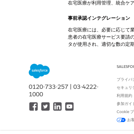
在宅医療が利用管理、統合ケ
事前承認インテグレーション
在宅医療には、必要に応じて
患者の在宅医療サービス要請
タが使用され、適切な数の定
あることを示すように選択で
承認された訪問数を超える訪
ライアンスを確保できるため
SALESFO
プライバ
ケアプランインテグレーショ
0120-733-257 | 03-4222-
セキュリ
統合ケア管理と在宅医療のイ
1000
利用規約
リストに基づいて、各患者の
参加ガイ
Cooki
薬剤管理インテグレーション
お
綿密な薬剤管理システムによ
いやり方で安全かつ適切に薬