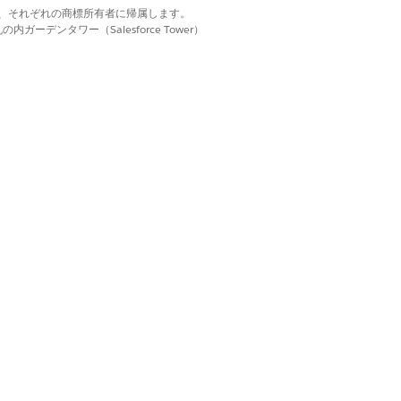
d. それぞれの商標は、それぞれの商標所有者に帰属します。
訪問中に薬剤の使用を最適化するため
ーデンタワー（Salesforce Tower）
はい
いいえ