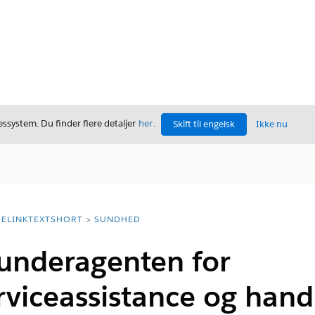
ssystem. Du finder flere detaljer
her
.
Skift til engelsk
Ikke nu
ELINKTEXTSHORT
SUNDHED
 underagenten for
rviceassistance og hand