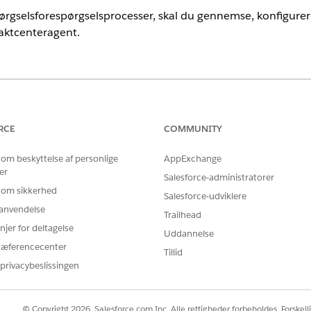
pørgselsforespørgselsprocesser, skal du gennemse, konfigure
taktcenteragent.
nce
rmance
og
Unlimited
Edition med tilføjelsesprogramlicenserne Agen
RCE
COMMUNITY
 om beskyttelse af personlige
AppExchange
BRUGERTILLADELSER PÅKRÆVET
er
Salesforce-administratorer
genter og handlinger:
Administrer AI-agenter OG
de
 om sikkerhed
Salesforce-udviklere
r anvendelse
esservicehjælp er aktiv.
Trailhead
d skader og Hent skadessammendrag er aktive og tilknyttet underag
njer for deltagelse
Uddannelse
ehjælp til dit kontaktcenters agent.
ræferencecenter
Tillid
privacybeslissingen
© Copyright 2026, Salesforce.com Inc. Alle rettigheder forbeholdes. Forskell