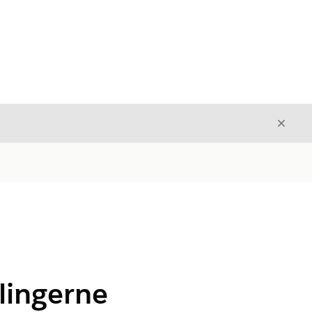
Luk
Luk
lingerne