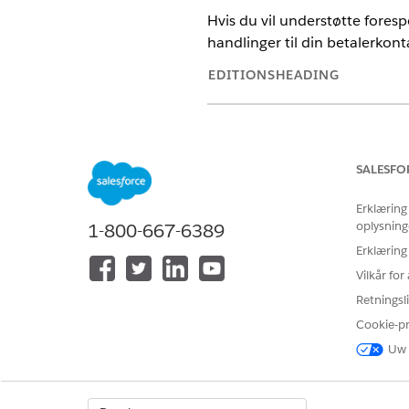
Hvis du vil understøtte fores
handlinger til din betalerkon
EDITIONSHEADING
Tilgængelig i: Lightning Experie
Tilgængelig i:
Enterprise
,
Perfo
Employee Agent
SALESFO
Erklæring
oplysning
1-800-667-6389
Hvis du vil administrere undera
Erklæring
Vilkår fo
Bekræft, at underagenten Skad
Bekræft, at handlingerne Fin
Retningsli
Føj underagenten Skadesservic
Cookie-p
Uw 
RELATED INFORMATION HTML
Underagenter
Agenthandlinger