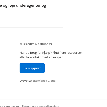
re og føje underagenter og
tforce for Health Cloud og Agentforce
SUPPORT & SERVICES
Har du brug for hjælp? Find flere ressourcer,
eller få kontakt med en ekspert.
 krævede tilladelser for din agenttype
Få support
enten Skadesservicehjælp.
Drevet af
Experience Cloud
ige varemærker tilhører deres respektive ejere.