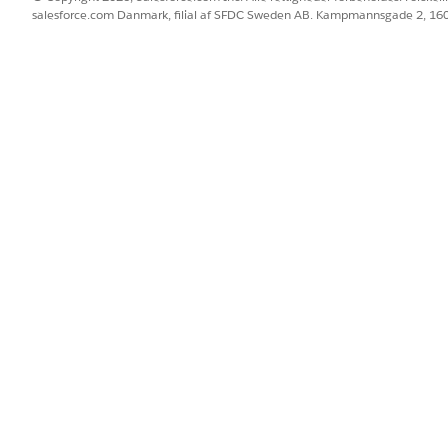
salesforce.com Danmark, filial af SFDC Sweden AB. Kampmannsgade 2, 1
BLEM?
 os!