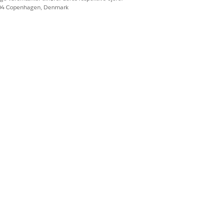
604 Copenhagen, Denmark
Ja
Nej